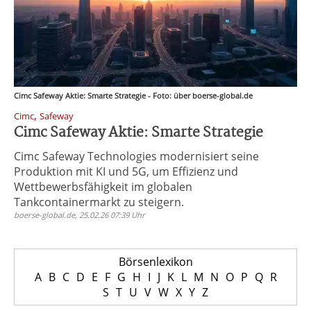
Cimc Safeway Aktie: Smarte Strategie - Foto: über boerse-global.de
,
Cimc
Safeway
Cimc Safeway Aktie: Smarte Strategie
Cimc Safeway Technologies modernisiert seine
Produktion mit KI und 5G, um Effizienz und
Wettbewerbsfähigkeit im globalen
Tankcontainermarkt zu steigern.
boerse-global.de, 25.02.26 07:39 Uhr
Börsenlexikon
A
B
C
D
E
F
G
H
I
J
K
L
M
N
O
P
Q
R
S
T
U
V
W
X
Y
Z