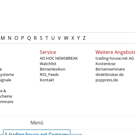
M
N
O
P
Q
R
S
T
U
V
W
X
Y
Z
Service
Weitere Angebot
AD HOC NEWSBREAK
trading-house.net AG
Watchlist
Kostenlose
e
Börsenlexikon
Börsenseminare
systeme
RSS_Feeds
direktbroker.de
ignale
Kontakt
poppress.de
te &
scheine
eminare
Menü