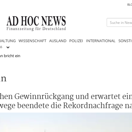
BL
HALTUNG
WISSENSCHAFT
AUSLAND
POLIZEI
INTERNATIONAL
SONSTI
GS
n bricht ein
in
chen Gewinnrückgang und erwartet ein
swege beendete die Rekordnachfrage n