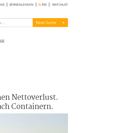
OGS
BÖRSENLEXIKON
RSS
WATCHLIST
Menü ein-/ausblenden
News Suche
GE
en Nettoverlust.
ach Containern.