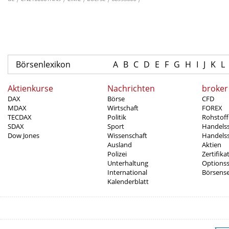
Börsenlexikon
A
B
C
D
E
F
G
H
I
J
K
L
Aktienkurse
Nachrichten
broker
DAX
Börse
CFD
MDAX
Wirtschaft
FOREX
TECDAX
Politik
Rohstoff
SDAX
Sport
Handels
Dow Jones
Wissenschaft
Handelss
Ausland
Aktien
Polizei
Zertifika
Unterhaltung
Options
International
Börsens
Kalenderblatt