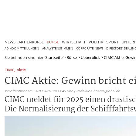
NEWS
AKTIENKURSE
BÖRSE
WIRTSCHAFT
POLITIK
SPORT
UNTER
AD HOC MITTEILUNGEN
ANALYSTENSTIMMEN
CORPORATE NEWS
DIRECTORS' DEALIN
Sie befinden sind hier:
Startseite
>
Börse
>
Ueberblick
>
CIMC Aktie: Gewin
,
CIMC
Aktie
CIMC Aktie: Gewinn bricht e
Veröffentlicht am: 26.03.2026 um 11:45 Uhr | Redaktion boerse-global.de
CIMC meldet für 2025 einen drastis
Die Normalisierung der Schifffahrt