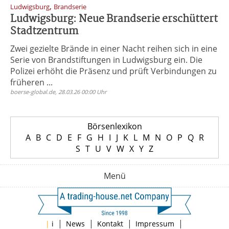
,
Ludwigsburg
Brandserie
Ludwigsburg: Neue Brandserie erschüttert
Stadtzentrum
Zwei gezielte Brände in einer Nacht reihen sich in eine
Serie von Brandstiftungen in Ludwigsburg ein. Die
Polizei erhöht die Präsenz und prüft Verbindungen zu
früheren ...
boerse-global.de, 28.03.26 00:00 Uhr
Börsenlexikon
A
B
C
D
E
F
G
H
I
J
K
L
M
N
O
P
Q
R
S
T
U
V
W
X
Y
Z
Menü
|
|
|
|
|
i
News
Kontakt
Impressum