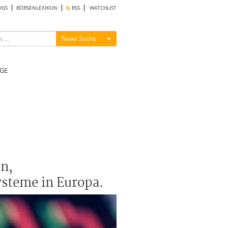
OGS
BÖRSENLEXIKON
RSS
WATCHLIST
Menü ein-/ausblenden
News Suche
GE
en,
ysteme in Europa.