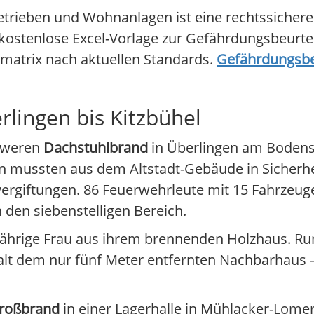
etrieben und Wohnanlagen ist eine rechtssichere
e kostenlose Excel-Vorlage zur Gefährdungsbeurt
komatrix nach aktuellen Standards.
Gefährdungsbe
lingen bis Kitzbühel
chweren
Dachstuhlbrand
in Überlingen am Bodens
hen mussten aus dem Altstadt-Gebäude in Sicherh
svergiftungen. 86 Feuerwehrleute mit 15 Fahrzeu
 den siebenstelligen Bereich.
jährige Frau aus ihrem brennenden Holzhaus. Run
alt dem nur fünf Meter entfernten Nachbarhaus –
roßbrand
in einer Lagerhalle in Mühlacker-Lom