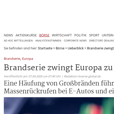
NEWS
AKTIENKURSE
BÖRSE
WIRTSCHAFT
POLITIK
SPORT
UNTER
AD HOC MITTEILUNGEN
ANALYSTENSTIMMEN
CORPORATE NEWS
DIRECTORS' DEALIN
Sie befinden sind hier:
Startseite
>
Börse
>
Ueberblick
>
Brandserie zwingt
,
Brandserie
Europa
Brandserie zwingt Europa z
Veröffentlicht am: 07.04.2026 um 07:40 Uhr | Redaktion boerse-global.de
Eine Häufung von Großbränden führt
Massenrückrufen bei E-Autos und ei