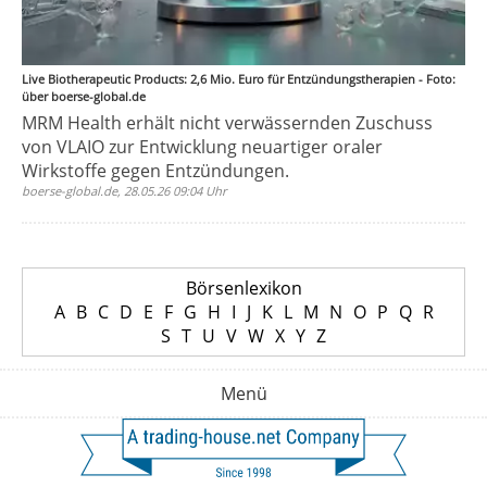
Live Biotherapeutic Products: 2,6 Mio. Euro für Entzündungstherapien - Foto:
über boerse-global.de
MRM Health erhält nicht verwässernden Zuschuss
von VLAIO zur Entwicklung neuartiger oraler
Wirkstoffe gegen Entzündungen.
boerse-global.de, 28.05.26 09:04 Uhr
Börsenlexikon
A
B
C
D
E
F
G
H
I
J
K
L
M
N
O
P
Q
R
S
T
U
V
W
X
Y
Z
Menü