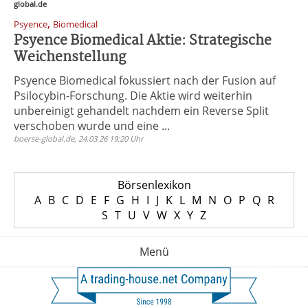
global.de
,
Psyence
Biomedical
Psyence Biomedical Aktie: Strategische
Weichenstellung
Psyence Biomedical fokussiert nach der Fusion auf
Psilocybin-Forschung. Die Aktie wird weiterhin
unbereinigt gehandelt nachdem ein Reverse Split
verschoben wurde und eine ...
boerse-global.de, 24.03.26 19:20 Uhr
Börsenlexikon
A
B
C
D
E
F
G
H
I
J
K
L
M
N
O
P
Q
R
S
T
U
V
W
X
Y
Z
Menü