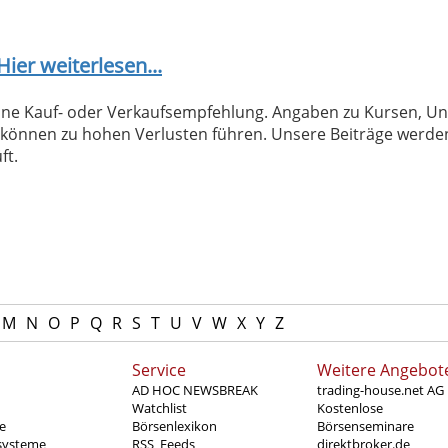
Hier weiterlesen...
 keine Kauf- oder Verkaufsempfehlung. Angaben zu Kursen,
können zu hohen Verlusten führen. Unsere Beiträge werden
ft.
M
N
O
P
Q
R
S
T
U
V
W
X
Y
Z
Service
Weitere Angebot
AD HOC NEWSBREAK
trading-house.net AG
Watchlist
Kostenlose
e
Börsenlexikon
Börsenseminare
systeme
RSS_Feeds
direktbroker.de