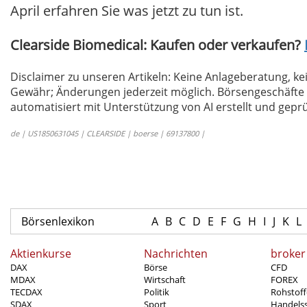
April erfahren Sie was jetzt zu tun ist.
Clearside Biomedical: Kaufen oder verkaufen?
Disclaimer zu unseren Artikeln: Keine Anlageberatung,
Gewähr; Änderungen jederzeit möglich. Börsengeschäfte 
automatisiert mit Unterstützung von AI erstellt und geprü
de | US1850631045 | CLEARSIDE | boerse | 69137800 |
Börsenlexikon
A
B
C
D
E
F
G
H
I
J
K
L
Aktienkurse
Nachrichten
broker
DAX
Börse
CFD
MDAX
Wirtschaft
FOREX
TECDAX
Politik
Rohstoff
SDAX
Sport
Handels