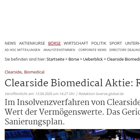
NEWS
AKTIENKURSE
BÖRSE
WIRTSCHAFT
POLITIK
SPORT
UNTER
AD HOC MITTEILUNGEN
ANALYSTENSTIMMEN
CORPORATE NEWS
DIRECTORS' DEALIN
Sie befinden sind hier:
Startseite
>
Börse
>
Ueberblick
>
Clearside Biomedi
,
Clearside
Biomedical
Clearside Biomedical Aktie:
Veröffentlicht am: 13.04.2026 um 14:27 Uhr | Redaktion boerse-global.de
Im Insolvenzverfahren von Clearside
Wert der Vermögenswerte. Das Geric
Sanierungsplan.