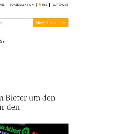
OGS
BÖRSENLEXIKON
RSS
WATCHLIST
Menü ein-/ausblenden
News Suche
GE
in Bieter um den
ür den