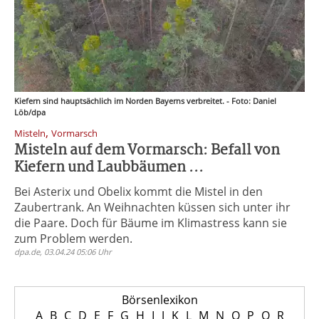
Kiefern sind hauptsächlich im Norden Bayerns verbreitet. - Foto: Daniel
Löb/dpa
,
Misteln
Vormarsch
Misteln auf dem Vormarsch: Befall von
Kiefern und Laubbäumen ...
Bei Asterix und Obelix kommt die Mistel in den
Zaubertrank. An Weihnachten küssen sich unter ihr
die Paare. Doch für Bäume im Klimastress kann sie
zum Problem werden.
dpa.de, 03.04.24 05:06 Uhr
Börsenlexikon
A
B
C
D
E
F
G
H
I
J
K
L
M
N
O
P
Q
R