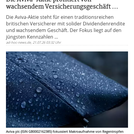
wachsendem Versicherungsgeschäft ...
Die Aviva-Aktie steht für einen traditionsreichen
britischen Versicherer mit solider Dividendenrendite
und wachsendem Geschäft. Der Fokus liegt auf den
jüngsten Kennzahlen ...
ad-hoc-news.de, 21.07.26 03:32 Uhr
Aviva plc (ISIN GB0002162385) fokussiert Makroaufnahme von Regentropfen