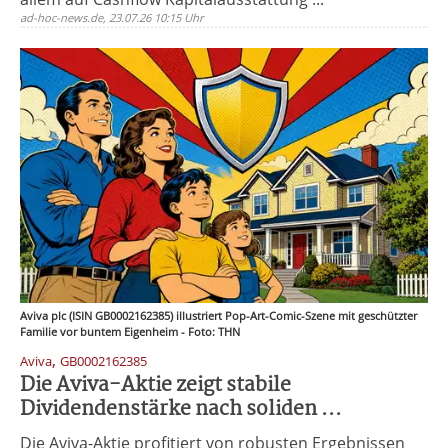
ad-hoc-news.de, 23.07.26 10:15 Uhr
Aviva plc (ISIN GB0002162385) illustriert Pop-Art-Comic-Szene mit geschützter
Familie vor buntem Eigenheim - Foto: THN
,
Aviva
GB0002162385
Die Aviva-Aktie zeigt stabile
Dividendenstärke nach soliden ...
Die Aviva-Aktie profitiert von robusten Ergebnissen