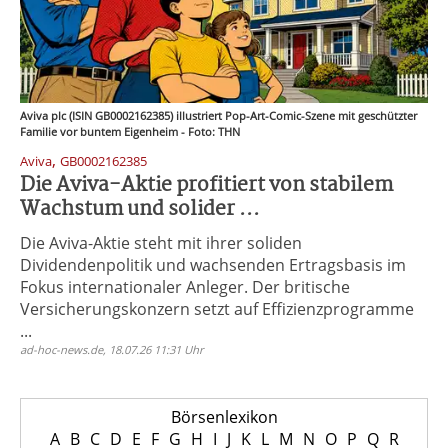
Aviva plc (ISIN GB0002162385) illustriert Pop-Art-Comic-Szene mit geschützter
Familie vor buntem Eigenheim - Foto: THN
,
Aviva
GB0002162385
Die Aviva-Aktie profitiert von stabilem
Wachstum und solider ...
Die Aviva-Aktie steht mit ihrer soliden
Dividendenpolitik und wachsenden Ertragsbasis im
Fokus internationaler Anleger. Der britische
Versicherungskonzern setzt auf Effizienzprogramme
...
ad-hoc-news.de, 18.07.26 11:31 Uhr
Börsenlexikon
A
B
C
D
E
F
G
H
I
J
K
L
M
N
O
P
Q
R