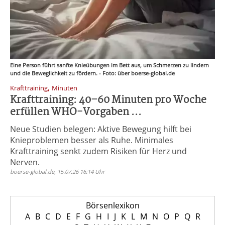
Eine Person führt sanfte Knieübungen im Bett aus, um Schmerzen zu lindern
und die Beweglichkeit zu fördern. - Foto: über boerse-global.de
,
Krafttraining
Minuten
Krafttraining: 40–60 Minuten pro Woche
erfüllen WHO-Vorgaben ...
Neue Studien belegen: Aktive Bewegung hilft bei
Knieproblemen besser als Ruhe. Minimales
Krafttraining senkt zudem Risiken für Herz und
Nerven.
boerse-global.de, 15.07.26 16:14 Uhr
Börsenlexikon
A
B
C
D
E
F
G
H
I
J
K
L
M
N
O
P
Q
R