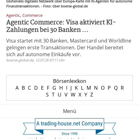
Glühendes digitales Netzwerk über Europa-Karte mit KI-Agenten für autonome
Finanztransaktionen. - Foto: über boerse-global.de
,
Agentic
Commerce
Agentic Commerce: Visa aktiviert KI-
Zahlungen bei 30 Banken ...
Visa startet mit 30 Banken, Mastercard und Worldline
gelingen erste Transaktionen. Der Handel bereitet
sich auf autonome Einkäufe vor.
boerse-global.de, 12.07.26 07:11 Uhr
Börsenlexikon
A
B
C
D
E
F
G
H
I
J
K
L
M
N
O
P
Q
R
S
T
U
V
W
X
Y
Z
Menü