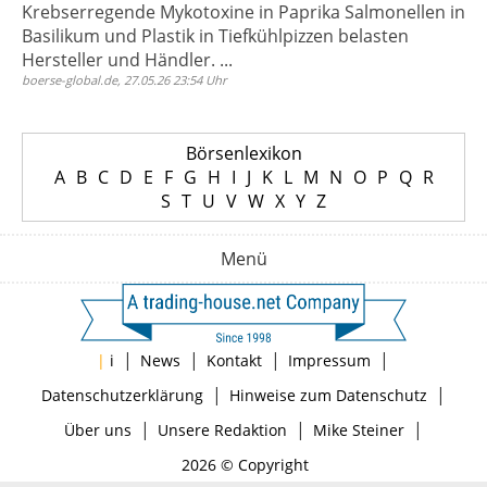
Krebserregende Mykotoxine in Paprika Salmonellen in
Basilikum und Plastik in Tiefkühlpizzen belasten
Hersteller und Händler. ...
boerse-global.de, 27.05.26 23:54 Uhr
Börsenlexikon
A
B
C
D
E
F
G
H
I
J
K
L
M
N
O
P
Q
R
S
T
U
V
W
X
Y
Z
Menü
|
|
|
|
|
i
News
Kontakt
Impressum
|
|
Datenschutzerklärung
Hinweise zum Datenschutz
|
|
|
Über uns
Unsere Redaktion
Mike Steiner
2026 © Copyright