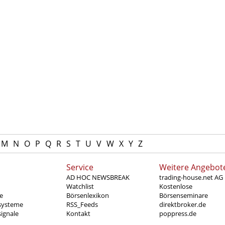
I
M
N
O
P
Q
R
S
T
U
V
W
X
Y
Z
Service
Weitere Angebot
AD HOC NEWSBREAK
trading-house.net AG
Watchlist
Kostenlose
e
Börsenlexikon
Börsenseminare
systeme
RSS_Feeds
direktbroker.de
ignale
Kontakt
poppress.de