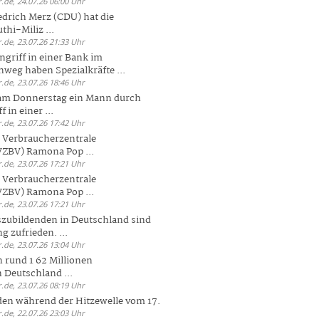
.de, 24.07.26 06:00 Uhr
drich Merz (CDU) hat die
hi-Miliz ...
.de, 23.07.26 21:33 Uhr
griff in einer Bank im
weg haben Spezialkräfte ...
.de, 23.07.26 18:46 Uhr
 am Donnerstag ein Mann durch
 in einer ...
.de, 23.07.26 17:42 Uhr
s Verbraucherzentrale
ZBV) Ramona Pop ...
.de, 23.07.26 17:21 Uhr
s Verbraucherzentrale
ZBV) Ramona Pop ...
.de, 23.07.26 17:21 Uhr
zubildenden in Deutschland sind
g zufrieden. ...
.de, 23.07.26 13:04 Uhr
 rund 1 62 Millionen
n Deutschland ...
.de, 23.07.26 08:19 Uhr
den während der Hitzewelle vom 17.
.de, 22.07.26 23:03 Uhr