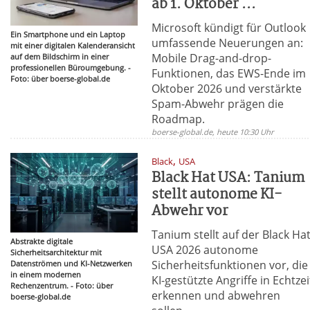
ab 1. Oktober ...
Microsoft kündigt für Outlook
Ein Smartphone und ein Laptop
umfassende Neuerungen an:
mit einer digitalen Kalenderansicht
Mobile Drag-and-drop-
auf dem Bildschirm in einer
professionellen Büroumgebung. -
Funktionen, das EWS-Ende im
Foto: über boerse-global.de
Oktober 2026 und verstärkte
Spam-Abwehr prägen die
Roadmap.
boerse-global.de, heute 10:30 Uhr
,
Black
USA
Black Hat USA: Tanium
stellt autonome KI-
Abwehr vor
Tanium stellt auf der Black Ha
Abstrakte digitale
USA 2026 autonome
Sicherheitsarchitektur mit
Sicherheitsfunktionen vor, die
Datenströmen und KI-Netzwerken
in einem modernen
KI-gestützte Angriffe in Echtzei
Rechenzentrum. - Foto: über
erkennen und abwehren
boerse-global.de