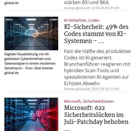
stärken BSI und BKA.
global.de
boerse-global.de, 31.07.26 02:39 Uhr
,
KI-Sicherheit
Codes
KI-Sicherheit: 49% des
Codes stammt von KI-
Systemen – ...
Fast die Hälfte des produktive
Digitale Visualisierung von KI-
Codes ist KI-generiert.
gestützter Cybersicherheit und
Branchenführer reagieren mit
Datenanalyse in einem modernen
Serverraum. - Foto: über boerse-
hybriden Scan-Tools und
global.de
spezialisierten KI-Agenten zur
Echtzeit-Abwehr.
boerse-global.de, 30.07.26 22:11 Uhr
,
Microsoft
Sicherheitslücken
Microsoft: 622
Sicherheitslücken im
Juli-Patchday behoben
...