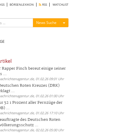
OGS
BÖRSENLEXIKON
RSS
WATCHLIST
Menü ein-/ausblenden
News Suche
GE
rtikel
Rapper Finch bereut einige seiner
 ...
nachrichtenagentur.de, 01.02.26 09:01 Uhr
 Deutschen Roten Kreuzes (DRK)
lagt ...
nachrichtenagentur.de, 01.02.26 01:00 Uhr
r 52 1 Prozent aller Fernzüge der
) ...
nachrichtenagentur.de, 01.02.26 17:10 Uhr
auftragte des Deutschen Roten
völkerungsschutz ...
nachrichtenagentur.de, 02.02.26 05:00 Uhr