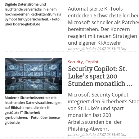
Digitale Datenströme und
Automatisierte KI-Tools
leuchtende Serverracks in einem
hochmodernen Rechenzentrum als
entdecken Schwachstellen bei
Symbol für Cybersicherheit. - Foto:
Microsoft schneller als Patche
über boerse-global.de
bereitstehen. Der Konzern
reagiert mit neuen Strategien
und eigener KI-Abwehr.
boerse-global.de, 29.07.26 13:13 Uhr
,
Security
Copilot
Security Copilot: St.
Luke's spart 200
Stunden monatlich ...
Microsoft Security Copilot
Moderne Sicherheitszentrale mit
integriert den Sicherheits-Sta
leuchtenden Datenvisualisierungen
von St. Luke's und spart
auf Bildschirmen, die eine KI-
gestützte IT-Sicherheit
monatlich fast 200
symbolisieren. - Foto: über boerse-
Arbeitsstunden bei der
global.de
Phishing-Abwehr.
boerse-global.de, 27.07.26 13:43 Uhr