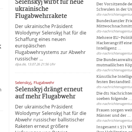
Selenskyj wirbt für neue
Der Vorsitzende d
ukrainische
Schwulen in der Un
Flugabwehrrakete
dts-nachrichtenagentur
Bundeskanzler Fri
Der ukrainische Präsident
Mittwochnachmitta
dts-nachrichtenagentur
Wolodymyr Selenskyj hat für die
Mehrere EU-Politi
Schaffung eines neuen
Hackerangriff ein
k
europäischen
Intelligenz ...
Flugabwehrsystems zur Abwehr
dts-nachrichtenagentur
russischer ...
Die Bundesanwalts
dpa.de, 13.07.26 21:56 Uhr
mutmaßlichen Köpfe
dts-nachrichtenagentur
Künstliche Intellig
,
festen Bestandteil .
Selenskyj
Flugabwehr
dts-nachrichtenagentur
Selenskyj drängt erneut
m
Die dts Nachrichten
auf mehr Flugabwehr
soeben folgende ...
dts-nachrichtenagentur
Der ukrainische Präsident
Frauen sorgen weite
Wolodymyr Selenskyj hat für die
Männer und der ...
Abwehr russischer ballistischer
dts-nachrichtenagentur
Raketen erneut größere
Insgesamt 1.571 Wi