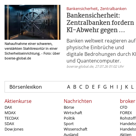
,
Bankensicherheit
Zentralbanken
Bankensicherheit:
Zentralbanken fordern
KI-Abwehr gegen ...
Banken weltweit reagieren auf
Nahaufnahme einer schweren,
physische Einbrüche und
verstärkten Stahltresortür in einer
digitale Bedrohungen durch K
Sicherheitseinrichtung. - Foto: über
boerse-global.de
und Quantencomputer.
boerse-global.de, 27.07.26 01:02 Uhr
Börsenlexikon
A
B
C
D
E
F
G
H
I
J
K
L
Aktienkurse
Nachrichten
broker
DAX
Börse
CFD
MDAX
Wirtschaft
FOREX
TECDAX
Politik
Rohstoff
SDAX
Sport
Handels
Dow Jones
Wissenschaft
Handelss
Ausland
Aktien