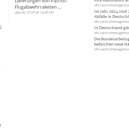
Lieferungen von Patriot-
ihre Habilitation an
dts-nachrichtenagentur
Flugabwehrraketen ...
Im Jahr 2024 sind 
dpa.de, 07.07.26 14:29 Uhr
Abfälle in Deutschl
dts-nachrichtenagentur
,
In Deutschland gi
dts-nachrichtenagentur
Die Bundesarbeit
befürchtet neue Här
dts-nachrichtenagentur
e