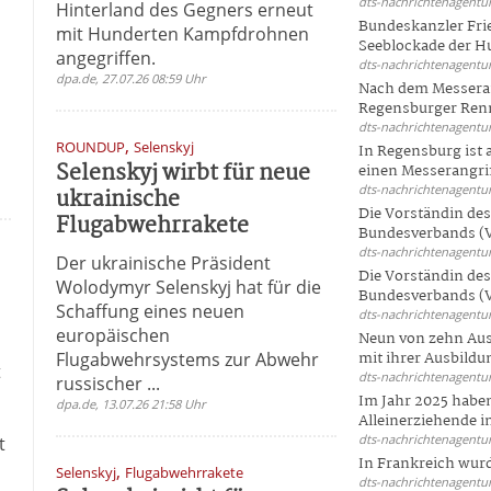
dts-nachrichtenagentur
Hinterland des Gegners erneut
Bundeskanzler Frie
mit Hunderten Kampfdrohnen
Seeblockade der Hut
angegriffen.
dts-nachrichtenagentur
dpa.de, 27.07.26 08:59 Uhr
Nach dem Messeran
Regensburger Renn
dts-nachrichtenagentur
,
ROUNDUP
Selenskyj
In Regensburg ist
Selenskyj wirbt für neue
einen Messerangriff
dts-nachrichtenagentur
ukrainische
Die Vorständin de
Flugabwehrrakete
Bundesverbands (V
dts-nachrichtenagentur
Der ukrainische Präsident
Die Vorständin de
Wolodymyr Selenskyj hat für die
Bundesverbands (V
Schaffung eines neuen
dts-nachrichtenagentur
europäischen
Neun von zehn Aus
Flugabwehrsystems zur Abwehr
mit ihrer Ausbildun
t
dts-nachrichtenagentur
russischer ...
Im Jahr 2025 haben
dpa.de, 13.07.26 21:58 Uhr
Alleinerziehende i
dts-nachrichtenagentur
t
In Frankreich wur
,
Selenskyj
Flugabwehrrakete
dts-nachrichtenagentur