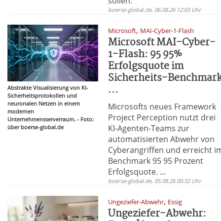
sollen.
boerse-global.de, 06.08.26 12:03 Uhr
,
Microsoft
MAI-Cyber-1-Flash
Microsoft MAI-Cyber-
1-Flash: 95 95%
Erfolgsquote im
Sicherheits-Benchmar
...
Abstrakte Visualisierung von KI-
Sicherheitsprotokollen und
neuronalen Netzen in einem
Microsofts neues Framework
modernen
Project Perception nutzt drei
Unternehmensserverraum. - Foto:
KI-Agenten-Teams zur
über boerse-global.de
automatisierten Abwehr von
Cyberangriffen und erreicht i
Benchmark 95 95 Prozent
Erfolgsquote. ...
boerse-global.de, 05.08.26 00:32 Uhr
,
Ungeziefer-Abwehr
Essig
Ungeziefer-Abwehr: