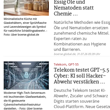
Essig Öle und
Nematoden statt
Chemie ...
Minimalistische Küche mit
Natürliche Methoden wie Essig
Glasbehältern, einer Sprühflasche
und Lavendelzweigen als Symbol
Öle und Nematoden ersetzen
für natürliche Schädlingsabwehr. -
zunehmend chemische Mittel.
Foto: über boerse-global.de
Experten raten zu
Kombinationen aus Hygiene
und Barrieren.
boerse-global.de, 31.07.26 05:39 Uhr
,
Telekom
GPT-55
Telekom testet GPT-5.5
Cyber: KI soll Hacker-
Abwehr verstärken ...
Deutsche Telekom testet KI-
Moderner High-Tech-Serverraum
Abwehr, Zscaler und Schwarz
mit leuchtenden Glasfaserkabeln,
Digits starten souveräne
die KI-gesteuerte
Cybersicherheitsinfrastruktur
Cloud-Plattform. Neue Gesetz
darstellen. - Foto: über boerse-