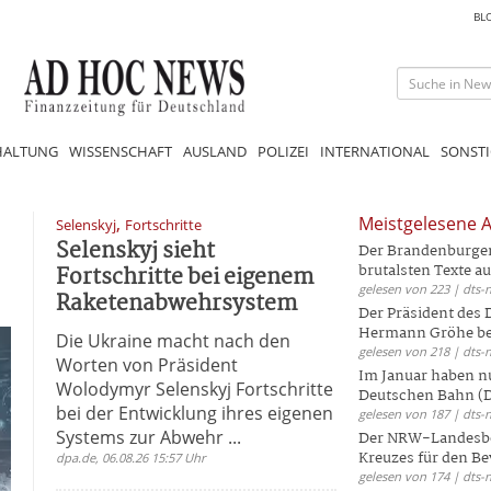
BL
HALTUNG
WISSENSCHAFT
AUSLAND
POLIZEI
INTERNATIONAL
SONSTI
,
Meistgelesene A
Selenskyj
Fortschritte
Selenskyj sieht
Der Brandenburger 
Fortschritte bei eigenem
brutalsten Texte aus
gelesen von 223 | dts-
Raketenabwehrsystem
Der Präsident des
Hermann Gröhe bek
Die Ukraine macht nach den
gelesen von 218 | dts-
Worten von Präsident
Im Januar haben nu
Wolodymyr Selenskyj Fortschritte
Deutschen Bahn (DB
bei der Entwicklung ihres eigenen
gelesen von 187 | dts-
Systems zur Abwehr ...
Der NRW-Landesbe
Kreuzes für den Be
dpa.de, 06.08.26 15:57 Uhr
gelesen von 174 | dts-