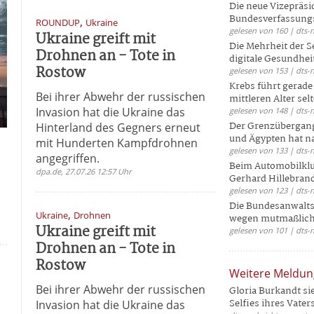
Die neue Vizepräsi
Bundesverfassungs
,
ROUNDUP
Ukraine
gelesen von 160 | dts-
Ukraine greift mit
Die Mehrheit der S
Drohnen an - Tote in
digitale Gesundhei
Rostow
gelesen von 153 | dts-
Krebs führt gerad
Bei ihrer Abwehr der russischen
mittleren Alter selt
Invasion hat die Ukraine das
gelesen von 148 | dts-
Der Grenzübergang
Hinterland des Gegners erneut
und Ägypten hat na
mit Hunderten Kampfdrohnen
gelesen von 133 | dts-
angegriffen.
Beim Automobilklu
dpa.de, 27.07.26 12:57 Uhr
Gerhard Hillebrand
gelesen von 123 | dts-
Die Bundesanwalts
,
Ukraine
Drohnen
wegen mutmaßliche
Ukraine greift mit
gelesen von 101 | dts-
Drohnen an - Tote in
Rostow
Weitere Meldu
:
Bei ihrer Abwehr der russischen
Gloria Burkandt si
Selfies ihres Vaters 
Invasion hat die Ukraine das