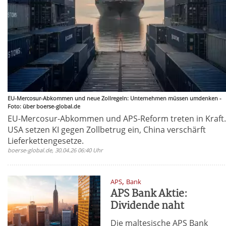
EU-Mercosur-Abkommen und neue Zollregeln: Unternehmen müssen umdenken -
Foto: über boerse-global.de
EU-Mercosur-Abkommen und APS-Reform treten in Kraft.
USA setzen KI gegen Zollbetrug ein, China verschärft
Lieferkettengesetze.
boerse-global.de, 30.04.26 06:40 Uhr
,
APS
Bank
APS Bank Aktie:
Dividende naht
Die maltesische APS Bank