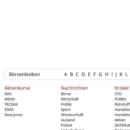
Börsenlexikon
A
B
C
D
E
F
G
H
I
J
K
L
Aktienkurse
Nachrichten
broker
DAX
Börse
CFD
MDAX
Wirtschaft
FOREX
TECDAX
Politik
Rohstoff
SDAX
Sport
Handels
Dow Jones
Wissenschaft
Handelss
Ausland
Aktien
Polizei
Zertifika