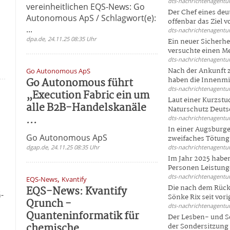
dts-nachrichtenagentur
vereinheitlichen EQS-News: Go
Der Chef eines deu
Autonomous ApS / Schlagwort(e):
offenbar das Ziel 
...
dts-nachrichtenagentur
dpa.de, 24.11.25 08:35 Uhr
Ein neuer Sicherhe
versuchte einen Me
dts-nachrichtenagentur
Nach der Ankunft 
Go Autonomous ApS
Go Autonomous führt
haben die Innenmin
dts-nachrichtenagentur
„Execution Fabric ein um
Laut einer Kurzstu
alle B2B-Handelskanäle
Naturschutz Deutsc
...
dts-nachrichtenagentur
In einer Augsburge
Go Autonomous ApS
zweifaches Tötungsd
dgap.de, 24.11.25 08:35 Uhr
dts-nachrichtenagentur
S
Im Jahr 2025 haben
Personen Leistunge
dts-nachrichtenagentur
,
EQS-News
Kvantify
Die nach dem Rück
EQS-News: Kvantify
-
Sönke Rix seit vorig
Qrunch -
dts-nachrichtenagentur
Quanteninformatik für
Der Lesben- und S
chemische ...
der Sondersitzung d