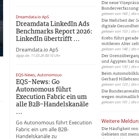
Die neue Vizepräsi
Bundesverfassungs
gelesen von 160 | dts-
Dreamdata.io ApS
Die Mehrheit der S
Dreamdata LinkedIn Ads
digitale Gesundhei
Benchmarks Report 2026:
gelesen von 153 | dts-
LinkedIn übertrifft ...
Krebs führt gerad
mittleren Alter selt
Dreamdata.io ApS
gelesen von 148 | dts-
Der Grenzübergang
dgap.de, 11.03.26 00:10 Uhr
und Ägypten hat na
gelesen von 133 | dts-
Beim Automobilklu
,
EQS-News
Autonomous
Gerhard Hillebrand
EQS-News: Go
gelesen von 123 | dts-
Autonomous führt
Die Bundesanwalts
Execution Fabric ein um
wegen mutmaßliche
alle B2B-Handelskanäle
gelesen von 101 | dts-
...
Weitere Meldu
Go Autonomous führt Execution
Die Häufigkeit von 
Fabric ein um alle B2B-
Gebieten mit mensc
Handelskanäle zu