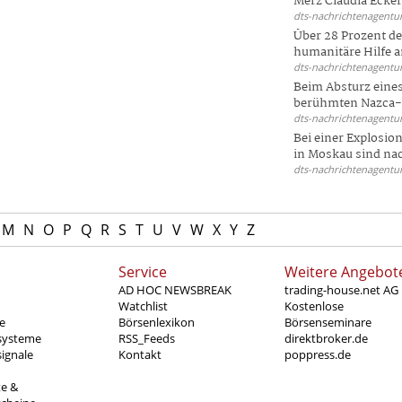
Merz Claudia Eckert
dts-nachrichtenagentur
Über 28 Prozent de
humanitäre Hilfe a
dts-nachrichtenagentur
Beim Absturz eines
berühmten Nazca-Li
dts-nachrichtenagentur
Bei einer Explosio
in Moskau sind nac
dts-nachrichtenagentur
M
N
O
P
Q
R
S
T
U
V
W
X
Y
Z
Service
Weitere Angebot
AD HOC NEWSBREAK
trading-house.net AG
Watchlist
Kostenlose
e
Börsenlexikon
Börsenseminare
systeme
RSS_Feeds
direktbroker.de
ignale
Kontakt
poppress.de
te &