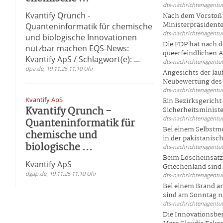
dts-nachrichtenagentur
Kvantify Qrunch -
Nach dem Vorstoß 
Ministerpräsidente
Quanteninformatik für chemische
dts-nachrichtenagentur
und biologische Innovationen
Die FDP hat nach 
nutzbar machen EQS-News:
queerfeindlichen A
Kvantify ApS / Schlagwort(e): ...
dts-nachrichtenagentur
dpa.de, 19.11.25 11:10 Uhr
Angesichts der la
Neubewertung des 
dts-nachrichtenagentur
Kvantify ApS
Ein Bezirksgericht
Kvantify Qrunch -
Sicherheitsminister
dts-nachrichtenagentur
Quanteninformatik für
Bei einem Selbstmo
chemische und
in der pakistanisch
biologische ...
dts-nachrichtenagentur
Beim Löscheinsatz
Kvantify ApS
Griechenland sind .
dgap.de, 19.11.25 11:10 Uhr
dts-nachrichtenagentur
Bei einem Brand a
sind am Sonntag na
dts-nachrichtenagentur
Die Innovationsber