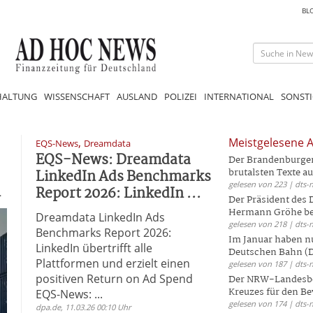
BL
HALTUNG
WISSENSCHAFT
AUSLAND
POLIZEI
INTERNATIONAL
SONSTI
,
Meistgelesene A
EQS-News
Dreamdata
EQS-News: Dreamdata
Der Brandenburger 
LinkedIn Ads Benchmarks
brutalsten Texte aus
gelesen von 223 | dts-
n
Report 2026: LinkedIn ...
Der Präsident des
Hermann Gröhe bek
Dreamdata LinkedIn Ads
gelesen von 218 | dts-
Benchmarks Report 2026:
Im Januar haben nu
LinkedIn übertrifft alle
Deutschen Bahn (DB
Plattformen und erzielt einen
gelesen von 187 | dts-
positiven Return on Ad Spend
Der NRW-Landesbe
Kreuzes für den Be
EQS-News: ...
gelesen von 174 | dts-
dpa.de, 11.03.26 00:10 Uhr