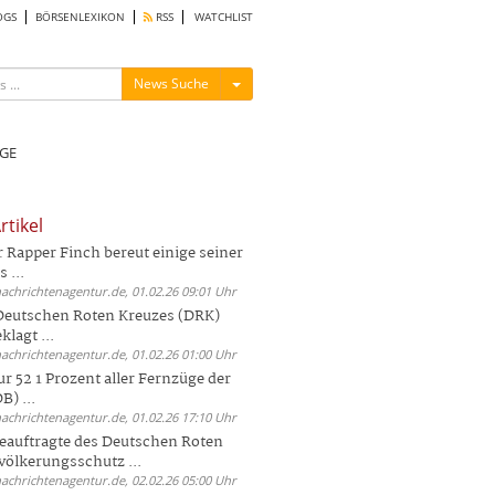
OGS
BÖRSENLEXIKON
RSS
WATCHLIST
Menü ein-/ausblenden
News Suche
GE
rtikel
Rapper Finch bereut einige seiner
 ...
nachrichtenagentur.de, 01.02.26 09:01 Uhr
 Deutschen Roten Kreuzes (DRK)
lagt ...
nachrichtenagentur.de, 01.02.26 01:00 Uhr
r 52 1 Prozent aller Fernzüge der
) ...
nachrichtenagentur.de, 01.02.26 17:10 Uhr
auftragte des Deutschen Roten
völkerungsschutz ...
nachrichtenagentur.de, 02.02.26 05:00 Uhr