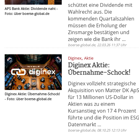
schüttet eine Dividende mit
APS Bank Aktie: Dividende naht -
Wahlrecht aus. Die
Foto: über boerse-global.de
kommenden Quartalszahlen
müssen die Erholung der
Zinsmarge bestätigen und
zeigen wie die Bank ihr ...
boerse-global.de, 22.03.26 11:37 Uhr
,
Diginex
Aktie
Diginex Aktie:
Übernahme-Schock!
Diginex vollzieht strategische
Akquisition von Matter DK Ap
Diginex Aktie: Übernahme-Schock!
für 13 Millionen US-Dollar in
- Foto: über boerse-global.de
Aktien was zu einem
Kursanstieg von 17 4 Prozent
führte und die Position im ESG
Datenmarkt ...
boerse-global.de, 08.10.25 12:13 Uhr