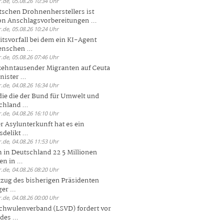
.de, 05.08.26 10:34 Uhr
tschen Drohnenherstellers ist
von Anschlagsvorbereitungen ...
.de, 05.08.26 10:24 Uhr
itsvorfall bei dem ein KI-Agent
nschen ...
.de, 05.08.26 07:46 Uhr
zehntausender Migranten auf Ceuta
ister ...
.de, 04.08.26 16:34 Uhr
die die der Bund für Umwelt und
hland ...
.de, 04.08.26 16:10 Uhr
r Asylunterkunft hat es ein
elikt ...
.de, 04.08.26 11:53 Uhr
 in Deutschland 22 5 Millionen
n in ...
.de, 04.08.26 08:20 Uhr
zug des bisherigen Präsidenten
er ...
.de, 04.08.26 00:00 Uhr
chwulenverband (LSVD) fordert vor
es ...