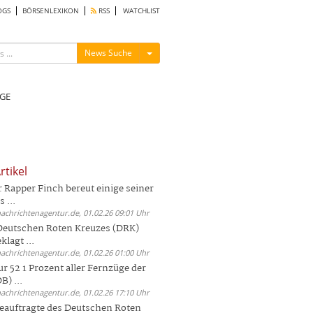
OGS
BÖRSENLEXIKON
RSS
WATCHLIST
Menü ein-/ausblenden
News Suche
GE
rtikel
Rapper Finch bereut einige seiner
 ...
nachrichtenagentur.de, 01.02.26 09:01 Uhr
 Deutschen Roten Kreuzes (DRK)
lagt ...
nachrichtenagentur.de, 01.02.26 01:00 Uhr
r 52 1 Prozent aller Fernzüge der
) ...
nachrichtenagentur.de, 01.02.26 17:10 Uhr
auftragte des Deutschen Roten