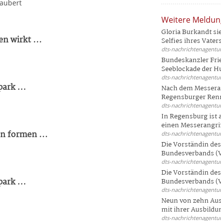
zaubert
Weitere Meldu
Gloria Burkandt si
n wirkt ...
Selfies ihres Vaters 
dts-nachrichtenagentur
Bundeskanzler Frie
Seeblockade der Hut
dts-nachrichtenagentur
ark ...
Nach dem Messeran
Regensburger Renn
dts-nachrichtenagentur
In Regensburg ist
einen Messerangriff
n formen ...
dts-nachrichtenagentur
Die Vorständin de
Bundesverbands (V
dts-nachrichtenagentur
Die Vorständin de
ark ...
Bundesverbands (V
dts-nachrichtenagentur
Neun von zehn Aus
mit ihrer Ausbildun
dts-nachrichtenagentur