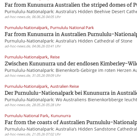
Far from Kununurra Australien the striped domes of P
Purnululu-Nationalpark: Australia’s Hidden Beehive Desert Cath
ad-hoc-news.de, 06.06.26 04:05 Uhr
,
Purnululu-Nationalpark
Purnululu National Park
Far from Kununurra in Australien Purnululu-Nationalp
Purnululu-Nationalpark: Australia’s Hidden Cathedral of Stone
ad-hoc-news.de, 04.06.26 03:41 Uhr
,
Purnululu-Nationalpark
Reise
Zwischen Kununurra und der endlosen Kimberley-Wildni
Purnululu-Nationalpark: Bienenkorb-Gebirge im roten Herzen A
ad-hoc-news.de, 31.05.26 09:09 Uhr
,
Purnululu-Nationalpark
Australien Reise
Der Purnululu-Nationalpark bei Kununurra in Australien
Purnululu-Nationalpark: Wo Australiens Bienenkorbberge leuch
ad-hoc-news.de, 28.05.26 05:28 Uhr
,
Purnululu National Park
Kununurra
Far from the coasts of Australien Purnululu-Nationalp
Purnululu-Nationalpark: Australia’s Hidden Sandstone Cathedra
ad-hoc-news.de, 21.05.26 07:02 Uhr