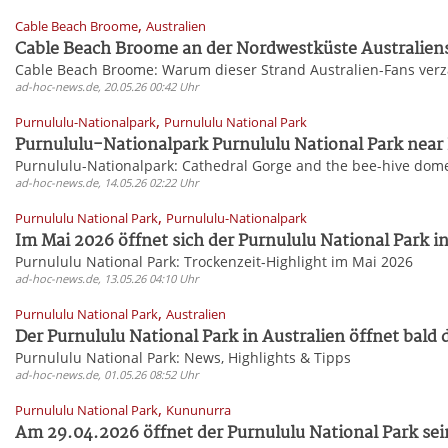
,
Cable Beach Broome
Australien
Cable Beach Broome an der Nordwestküste Australiens g
Cable Beach Broome: Warum dieser Strand Australien-Fans ver
ad-hoc-news.de, 20.05.26 00:42 Uhr
,
Purnululu-Nationalpark
Purnululu National Park
Purnululu-Nationalpark Purnululu National Park near 
Purnululu-Nationalpark: Cathedral Gorge and the bee-hive dom
ad-hoc-news.de, 14.05.26 02:22 Uhr
,
Purnululu National Park
Purnululu-Nationalpark
Im Mai 2026 öffnet sich der Purnululu National Park in 
Purnululu National Park: Trockenzeit-Highlight im Mai 2026
ad-hoc-news.de, 13.05.26 04:10 Uhr
,
Purnululu National Park
Australien
Der Purnululu National Park in Australien öffnet bald d
Purnululu National Park: News, Highlights & Tipps
ad-hoc-news.de, 01.05.26 08:52 Uhr
,
Purnululu National Park
Kununurra
Am 29.04.2026 öffnet der Purnululu National Park sein