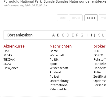
Purnululu National Park: Bungle Bungles Naturwunder entdeck
ad-hoc-news.de, 29.04.26 22:00 Uhr
Erste
Zurück
Seite 1
Wei
Börsenlexikon
A
B
C
D
E
F
G
H
I
J
K
L
Aktienkurse
Nachrichten
broker
DAX
Börse
CFD
MDAX
Wirtschaft
FOREX
TECDAX
Politik
Rohstoff
SDAX
Sport
Handels
Dow Jones
Wissenschaft
Handelss
Ausland
Aktien
Polizei
Zertifika
Unterhaltung
Options
International
Börsens
Kalenderblatt