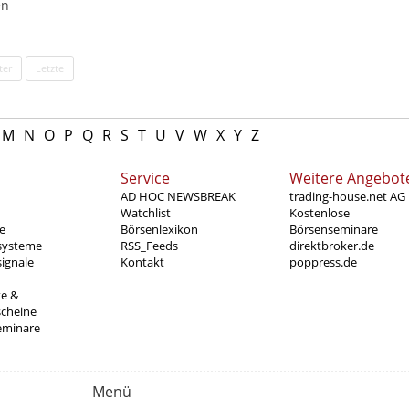
en
ter
Letzte
M
N
O
P
Q
R
S
T
U
V
W
X
Y
Z
Service
Weitere Angebot
AD HOC NEWSBREAK
trading-house.net AG
Watchlist
Kostenlose
e
Börsenlexikon
Börsenseminare
systeme
RSS_Feeds
direktbroker.de
ignale
Kontakt
poppress.de
te &
scheine
eminare
Menü