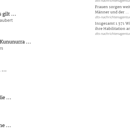
dts-nachrichtenagentur
Frauen sorgen weite
Männer und der ...
ilt ...
dts-nachrichtenagentur
zaubert
Insgesamt 1.571 Wi
ihre Habilitation an
dts-nachrichtenagentur
Kununurra ...
es
...
ie ...
e ...