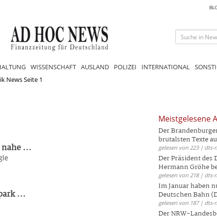
BL
HALTUNG
WISSENSCHAFT
AUSLAND
POLIZEI
INTERNATIONAL
SONSTI
ik News Seite 1
Meistgelesene A
Der Brandenburger 
brutalsten Texte aus
nahe ...
gelesen von 223 | dts-
gle
Der Präsident des
Hermann Gröhe bek
gelesen von 218 | dts-
Im Januar haben nu
ark ...
Deutschen Bahn (DB
gelesen von 187 | dts-
Der NRW-Landesbe