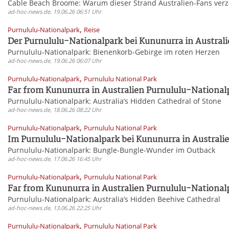
Cable Beach Broome: Warum dieser Strand Australien-Fans ver
ad-hoc-news.de, 19.06.26 06:51 Uhr
,
Purnululu-Nationalpark
Reise
Der Purnululu-Nationalpark bei Kununurra in Australie
Purnululu-Nationalpark: Bienenkorb-Gebirge im roten Herzen
ad-hoc-news.de, 19.06.26 06:07 Uhr
,
Purnululu-Nationalpark
Purnululu National Park
Far from Kununurra in Australien Purnululu-Nationalp
Purnululu-Nationalpark: Australia’s Hidden Cathedral of Stone
ad-hoc-news.de, 18.06.26 08:22 Uhr
,
Purnululu-Nationalpark
Purnululu National Park
Im Purnululu-Nationalpark bei Kununurra in Australie
Purnululu-Nationalpark: Bungle-Bungle-Wunder im Outback
ad-hoc-news.de, 17.06.26 16:45 Uhr
,
Purnululu-Nationalpark
Purnululu National Park
Far from Kununurra in Australien Purnululu-Nationalp
Purnululu-Nationalpark: Australia’s Hidden Beehive Cathedral
ad-hoc-news.de, 13.06.26 22:25 Uhr
,
Purnululu-Nationalpark
Purnululu National Park