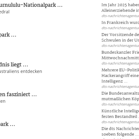
urnululu-Nationalpark ...
Im Jahr 2025 haben
Alleinerziehende i
edral
dts-nachrichtenagentur
In Frankreich wur
dts-nachrichtenagentur
ark ...
Der Vorsitzende d
Schwulen in der Un
dts-nachrichtenagentur
Bundeskanzler Fri
Mittwochnachmitta
s liegt ...
dts-nachrichtenagentur
Mehrere EU-Politi
ustraliens entdecken
Hackerangriff ein
Intelligenz ...
dts-nachrichtenagentur
Die Bundesanwalts
 fasziniert ...
mutmaßlichen Köpfe
ten
dts-nachrichtenagentur
Künstliche Intellig
festen Bestandteil .
dts-nachrichtenagentur
ark ...
Die dts Nachrichten
l
soeben folgende ...