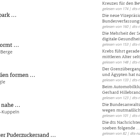
Kreuzes für den Be
gelesen von 174 | dts-
ark ...
Die neue Vizepräsi
Bundesverfassungs
l
gelesen von 160 | dts-
Die Mehrheit der S
digitale Gesundhei
ormt ...
gelesen von 153 | dts-
Krebs führt gerad
-Berge
mittleren Alter selt
gelesen von 148 | dts-
Der Grenzübergang
ien formen ...
und Ägypten hat na
gelesen von 133 | dts-
gle
Beim Automobilklu
Gerhard Hillebrand
gelesen von 123 | dts-
nahe ...
Die Bundesanwalts
wegen mutmaßliche
k-Kuppeln
gelesen von 101 | dts-
Die dts Nachrichten
soeben folgende ...
gelesen von 82 | dts-n
er Puderzuckersand ...