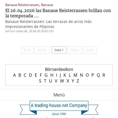
,
Banaue Reisterrassen
Banaue
El 26.04.2026 las Banaue Reisterrassen brillan con
la temporada ...
Banaue Reisterrassen: Las terrazas de arroz más
impresionantes de Filipinas
ad-hoc-news.de, 26.04.26 20:42 Uhr
Erste
Zurück
Seite 1
Weiter
Letzte
Börsenlexikon
A
B
C
D
E
F
G
H
I
J
K
L
M
N
O
P
Q
R
S
T
U
V
W
X
Y
Z
Menü