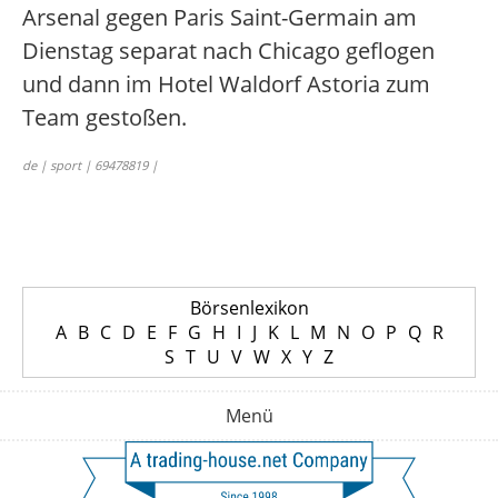
Arsenal gegen Paris Saint-Germain am
Dienstag separat nach Chicago geflogen
und dann im Hotel Waldorf Astoria zum
Team gestoßen.
de | sport | 69478819 |
Börsenlexikon
A
B
C
D
E
F
G
H
I
J
K
L
M
N
O
P
Q
R
S
T
U
V
W
X
Y
Z
Menü