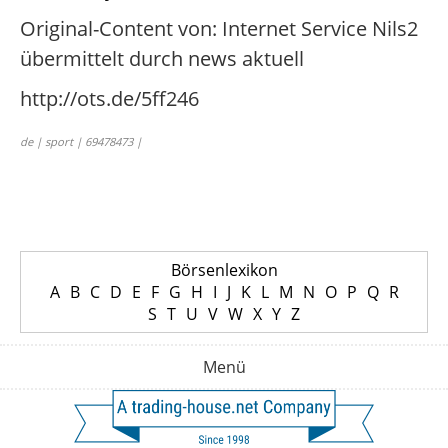
Original-Content von: Internet Service Nils2
übermittelt durch news aktuell
http://ots.de/5ff246
de | sport | 69478473 |
Börsenlexikon
A
B
C
D
E
F
G
H
I
J
K
L
M
N
O
P
Q
R
S
T
U
V
W
X
Y
Z
Menü