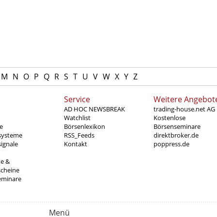
M
N
O
P
Q
R
S
T
U
V
W
X
Y
Z
Service
Weitere Angebot
AD HOC NEWSBREAK
trading-house.net AG
Watchlist
Kostenlose
e
Börsenlexikon
Börsenseminare
systeme
RSS_Feeds
direktbroker.de
ignale
Kontakt
poppress.de
te &
scheine
eminare
Menü