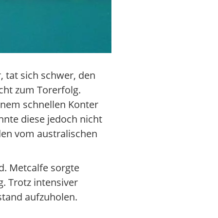
r, tat sich schwer, den
cht zum Torerfolg.
 einem schnellen Konter
nnte diese jedoch nicht
den vom australischen
d. Metcalfe sorgte
. Trotz intensiver
stand aufzuholen.