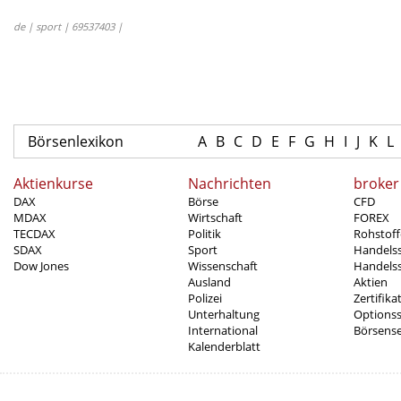
de | sport | 69537403 |
Börsenlexikon
A
B
C
D
E
F
G
H
I
J
K
L
Aktienkurse
Nachrichten
broker
DAX
Börse
CFD
MDAX
Wirtschaft
FOREX
TECDAX
Politik
Rohstoff
SDAX
Sport
Handels
Dow Jones
Wissenschaft
Handelss
Ausland
Aktien
Polizei
Zertifika
Unterhaltung
Options
International
Börsens
Kalenderblatt