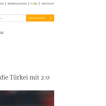
OGS
BÖRSENLEXIKON
RSS
WATCHLIST
Menü ein-/ausblenden
News Suche
GE
die Türkei mit 2:0