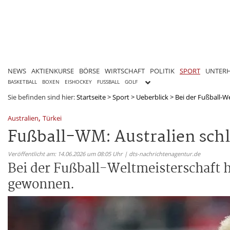
NEWS
AKTIENKURSE
BÖRSE
WIRTSCHAFT
POLITIK
SPORT
UNTER
BASKETBALL
BOXEN
EISHOCKEY
FUSSBALL
GOLF
Sie befinden sind hier:
Startseite
>
Sport
>
Ueberblick
>
Bei der Fußball-We
,
Australien
Türkei
Fußball-WM: Australien schl
Veröffentlicht am: 14.06.2026 um 08:05 Uhr | dts-nachrichtenagentur.de
Bei der Fußball-Weltmeisterschaft ha
gewonnen.