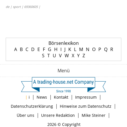
de | sport | 69360605 |
Börsenlexikon
A
B
C
D
E
F
G
H
I
J
K
L
M
N
O
P
Q
R
S
T
U
V
W
X
Y
Z
Menü
|
|
|
|
|
i
News
Kontakt
Impressum
|
|
Datenschutzerklärung
Hinweise zum Datenschutz
|
|
|
Über uns
Unsere Redaktion
Mike Steiner
2026 © Copyright