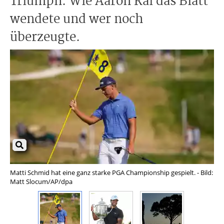
Triumph. Wie Aaron Rai das Blatt
wendete und wer noch
überzeugte.
Matti Schmid hat eine ganz starke PGA Championship gespielt. - Bild:
Aar
Matt Slocum/AP/dpa
Wan