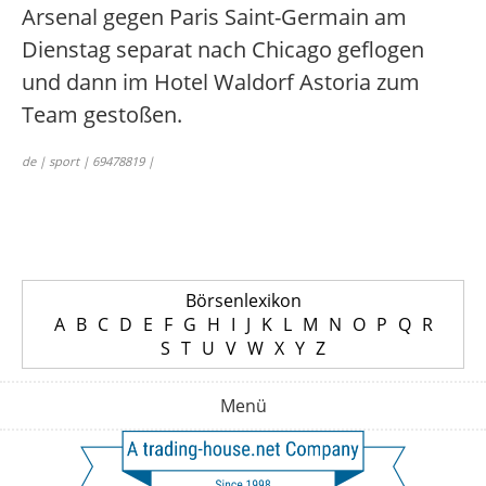
Arsenal gegen Paris Saint-Germain am
Dienstag separat nach Chicago geflogen
und dann im Hotel Waldorf Astoria zum
Team gestoßen.
de | sport | 69478819 |
Börsenlexikon
A
B
C
D
E
F
G
H
I
J
K
L
M
N
O
P
Q
R
S
T
U
V
W
X
Y
Z
Menü