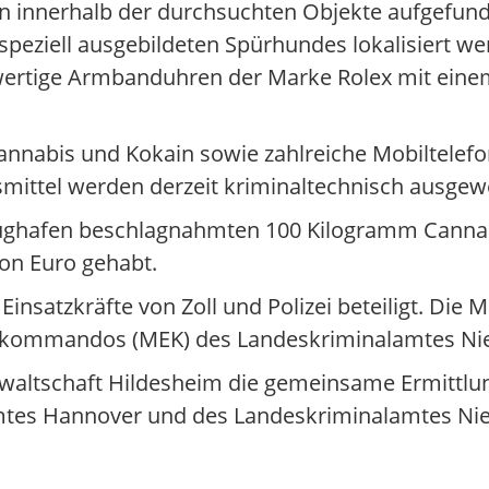
ken innerhalb der durchsuchten Objekte aufgefund
 speziell ausgebildeten Spürhundes lokalisiert w
wertige Armbanduhren der Marke Rolex mit eine
annabis und Kokain sowie zahlreiche Mobiltelef
smittel werden derzeit kriminaltechnisch ausgew
r Flughafen beschlagnahmten 100 Kilogramm Canna
ion Euro gehabt.
insatzkräfte von Zoll und Polizei beteiligt. D
atzkommandos (MEK) des Landeskriminalamtes Nie
anwaltschaft Hildesheim die gemeinsame Ermittlu
mtes Hannover und des Landeskriminalamtes Ni