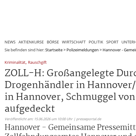
NEWS
AKTIENKURSE
BÖRSE
WIRTSCHAFT
POLITIK
SPORT
UNTER
Sie befinden sind hier:
Startseite
>
Polizeimeldungen
>
Hannover - Gemein
,
Kriminalität
Rauschgift
ZOLL-H: Großangelegte Dur
Drogenhändler in Hannover
in Hannover, Schmuggel von 
aufgedeckt
Veröffentlicht am: 15.06.2026 um 10:00 Uhr | presseportal.de
Hannover - Gemeinsame Pressemittei