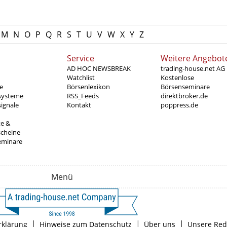
M
N
O
P
Q
R
S
T
U
V
W
X
Y
Z
Service
Weitere Angebot
AD HOC NEWSBREAK
trading-house.net AG
Watchlist
Kostenlose
e
Börsenlexikon
Börsenseminare
systeme
RSS_Feeds
direktbroker.de
ignale
Kontakt
poppress.de
te &
scheine
eminare
Menü
|
|
|
rklärung
Hinweise zum Datenschutz
Über uns
Unsere Red