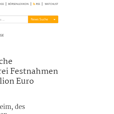
OGS
BÖRSENLEXIKON
RSS
WATCHLIST
Menü ein-/ausblenden
News Suche
GE
che
rei Festnahmen
lion Euro
eim, des