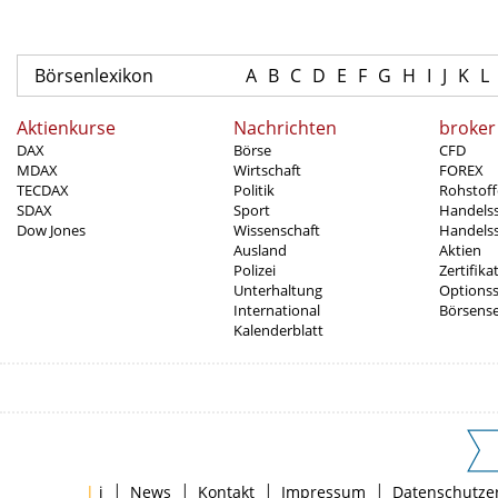
Börsenlexikon
A
B
C
D
E
F
G
H
I
J
K
L
Aktienkurse
Nachrichten
broker
DAX
Börse
CFD
MDAX
Wirtschaft
FOREX
TECDAX
Politik
Rohstoff
SDAX
Sport
Handels
Dow Jones
Wissenschaft
Handelss
Ausland
Aktien
Polizei
Zertifika
Unterhaltung
Options
International
Börsens
Kalenderblatt
|
|
|
|
|
i
News
Kontakt
Impressum
Datenschutze