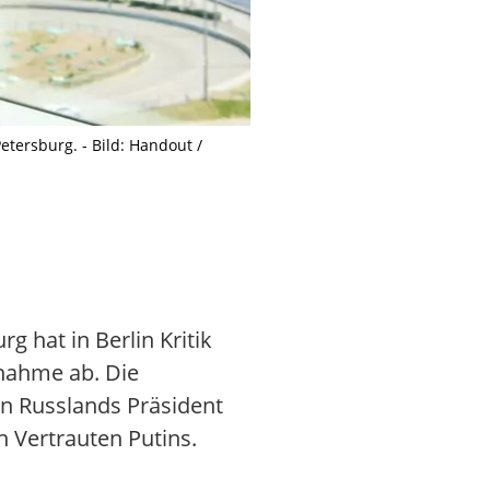
tersburg. - Bild: Handout /
Das internationale Wirtschaftsfor
 hat in Berlin Kritik
lnahme ab. Die
on Russlands Präsident
 Vertrauten Putins.