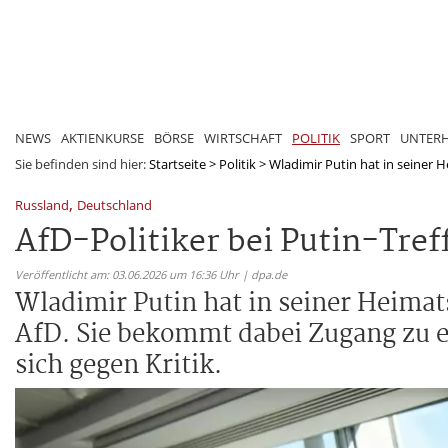
NEWS
AKTIENKURSE
BÖRSE
WIRTSCHAFT
POLITIK
SPORT
UNTER
Sie befinden sind hier:
Startseite
>
Politik
>
Wladimir Putin hat in seiner H
,
Russland
Deutschland
AfD-Politiker bei Putin-Treff
Veröffentlicht am: 03.06.2026 um 16:36 Uhr | dpa.de
Wladimir Putin hat in seiner Heimats
AfD. Sie bekommt dabei Zugang zu e
sich gegen Kritik.