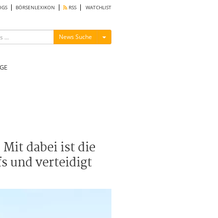
OGS
BÖRSENLEXIKON
RSS
WATCHLIST
Menü ein-/ausblenden
News Suche
GE
Mit dabei ist die
s und verteidigt