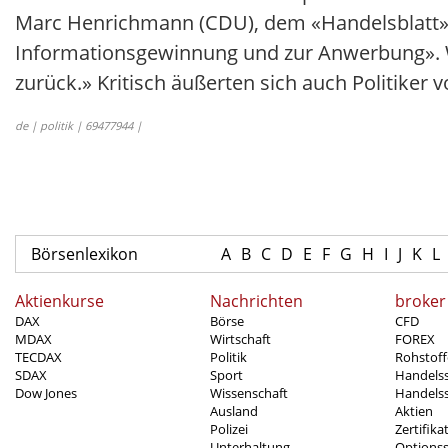
Marc Henrichmann (CDU), dem «Handelsblatt». 
Informationsgewinnung und zur Anwerbung». 
zurück.» Kritisch äußerten sich auch Politiker
de | politik | 69477944 |
Börsenlexikon
A
B
C
D
E
F
G
H
I
J
K
L
Aktienkurse
Nachrichten
broker
DAX
Börse
CFD
MDAX
Wirtschaft
FOREX
TECDAX
Politik
Rohstoff
SDAX
Sport
Handels
Dow Jones
Wissenschaft
Handelss
Ausland
Aktien
Polizei
Zertifika
Unterhaltung
Options