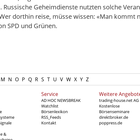
Russische Geheimdienste nutzten solche Verans
Wer dorthin reise, müsse wissen: «Man kommt n
 von SPD und Grünen.
M
N
O
P
Q
R
S
T
U
V
W
X
Y
Z
Service
Weitere Angebot
AD HOC NEWSBREAK
trading-house.net AG
Watchlist
Kostenlose
e
Börsenlexikon
Börsenseminare
systeme
RSS_Feeds
direktbroker.de
ignale
Kontakt
poppress.de
te &
scheine