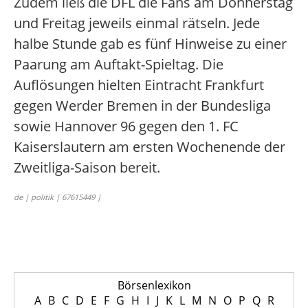
Zudem ließ die DFL die Fans am Donnerstag
und Freitag jeweils einmal rätseln. Jede
halbe Stunde gab es fünf Hinweise zu einer
Paarung am Auftakt-Spieltag. Die
Auflösungen hielten Eintracht Frankfurt
gegen Werder Bremen in der Bundesliga
sowie Hannover 96 gegen den 1. FC
Kaiserslautern am ersten Wochenende der
Zweitliga-Saison bereit.
de | politik | 67615449 |
Börsenlexikon
A
B
C
D
E
F
G
H
I
J
K
L
M
N
O
P
Q
R