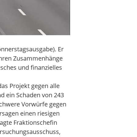
Donnerstagsausgabe). Er
e wahren Zusammenhänge
isches und finanzielles
as Projekt gegen alle
nd ein Schaden von 243
 schwere Vorwürfe gegen
rsagen einen riesigen
agte Fraktionschefin
tersuchungsausschuss,