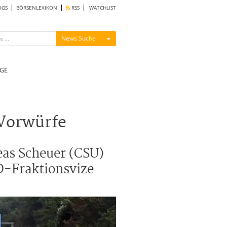
OGS
BÖRSENLEXIKON
RSS
WATCHLIST
Menü ein-/ausblenden
News Suche
GE
 Vorwürfe
as Scheuer (CSU)
D-Fraktionsvize