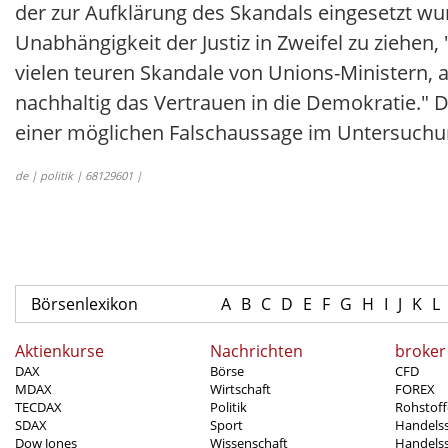
der zur Aufklärung des Skandals eingesetzt wur
Unabhängigkeit der Justiz in Zweifel zu ziehen, 
vielen teuren Skandale von Unions-Ministern, 
nachhaltig das Vertrauen in die Demokratie." 
einer möglichen Falschaussage im Untersuchu
de | politik | 68129601 |
Börsenlexikon
A
B
C
D
E
F
G
H
I
J
K
L
Aktienkurse
Nachrichten
broker
DAX
Börse
CFD
MDAX
Wirtschaft
FOREX
TECDAX
Politik
Rohstoff
SDAX
Sport
Handels
Dow Jones
Wissenschaft
Handelss