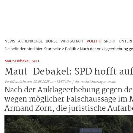
NEWS
AKTIENKURSE
BÖRSE
WIRTSCHAFT
POLITIK
SPORT
UNTER
Sie befinden sind hier:
Startseite
>
Politik
>
Nach der Anklageerhebung geg
,
Maut-Debakel
SPD
Maut-Debakel: SPD hofft auf
Veröffentlicht am: 20.08.2025 um 13:57 Uhr | dts-nachrichtenagentur.de
Nach der Anklageerhebung gegen de
wegen möglicher Falschaussage im 
Armand Zorn, die juristische Aufar