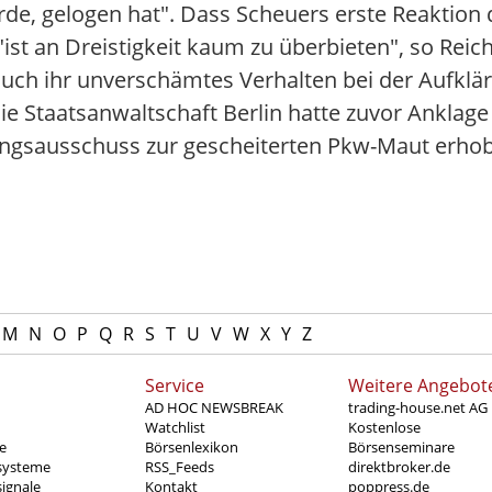
de, gelogen hat". Dass Scheuers erste Reaktion d
"ist an Dreistigkeit kaum zu überbieten", so Reic
auch ihr unverschämtes Verhalten bei der Aufklä
Die Staatsanwaltschaft Berlin hatte zuvor Ankla
ngsausschuss zur gescheiterten Pkw-Maut erho
M
N
O
P
Q
R
S
T
U
V
W
X
Y
Z
Service
Weitere Angebot
AD HOC NEWSBREAK
trading-house.net AG
Watchlist
Kostenlose
e
Börsenlexikon
Börsenseminare
systeme
RSS_Feeds
direktbroker.de
ignale
Kontakt
poppress.de