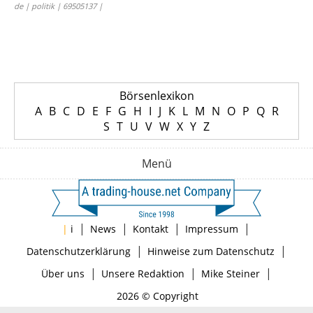
de | politik | 69505137 |
Börsenlexikon
A
B
C
D
E
F
G
H
I
J
K
L
M
N
O
P
Q
R
S
T
U
V
W
X
Y
Z
Menü
|
|
|
|
|
i
News
Kontakt
Impressum
|
|
Datenschutzerklärung
Hinweise zum Datenschutz
|
|
|
Über uns
Unsere Redaktion
Mike Steiner
2026 © Copyright