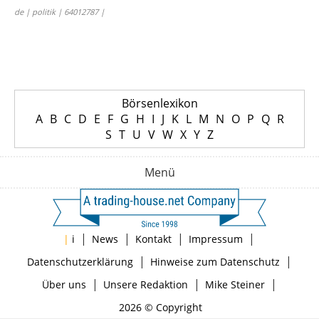
de | politik | 64012787 |
Börsenlexikon
A
B
C
D
E
F
G
H
I
J
K
L
M
N
O
P
Q
R
S
T
U
V
W
X
Y
Z
Menü
|
|
|
|
|
i
News
Kontakt
Impressum
|
|
Datenschutzerklärung
Hinweise zum Datenschutz
|
|
|
Über uns
Unsere Redaktion
Mike Steiner
2026 © Copyright