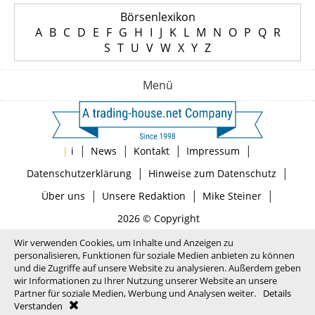
Börsenlexikon
A
B
C
D
E
F
G
H
I
J
K
L
M
N
O
P
Q
R
S
T
U
V
W
X
Y
Z
Menü
|
|
|
|
|
i
News
Kontakt
Impressum
|
|
Datenschutzerklärung
Hinweise zum Datenschutz
|
|
|
Über uns
Unsere Redaktion
Mike Steiner
2026 © Copyright
Wir verwenden Cookies, um Inhalte und Anzeigen zu
personalisieren, Funktionen für soziale Medien anbieten zu können
und die Zugriffe auf unsere Website zu analysieren. Außerdem geben
wir Informationen zu Ihrer Nutzung unserer Website an unsere
Partner für soziale Medien, Werbung und Analysen weiter.
Details
Verstanden