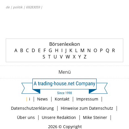
de | politik | 69283059 |
Börsenlexikon
A
B
C
D
E
F
G
H
I
J
K
L
M
N
O
P
Q
R
S
T
U
V
W
X
Y
Z
Menü
|
|
|
|
|
i
News
Kontakt
Impressum
|
|
Datenschutzerklärung
Hinweise zum Datenschutz
|
|
|
Über uns
Unsere Redaktion
Mike Steiner
2026 © Copyright