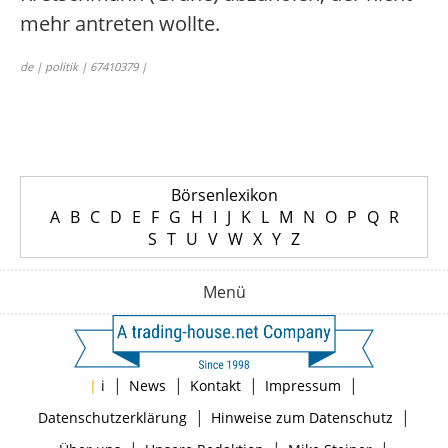
mehr antreten wollte.
de | politik | 67410379 |
Börsenlexikon
A
B
C
D
E
F
G
H
I
J
K
L
M
N
O
P
Q
R
S
T
U
V
W
X
Y
Z
Menü
|
|
|
|
|
i
News
Kontakt
Impressum
|
|
Datenschutzerklärung
Hinweise zum Datenschutz