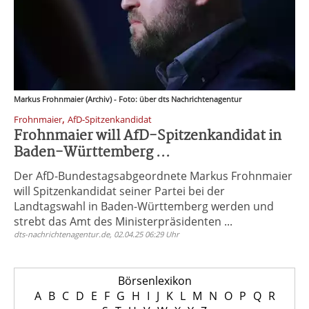
Markus Frohnmaier (Archiv) - Foto: über dts Nachrichtenagentur
,
Frohnmaier
AfD-Spitzenkandidat
Frohnmaier will AfD-Spitzenkandidat in
Baden-Württemberg ...
Der AfD-Bundestagsabgeordnete Markus Frohnmaier
will Spitzenkandidat seiner Partei bei der
Landtagswahl in Baden-Württemberg werden und
strebt das Amt des Ministerpräsidenten ...
dts-nachrichtenagentur.de, 02.04.25 06:29 Uhr
Börsenlexikon
A
B
C
D
E
F
G
H
I
J
K
L
M
N
O
P
Q
R