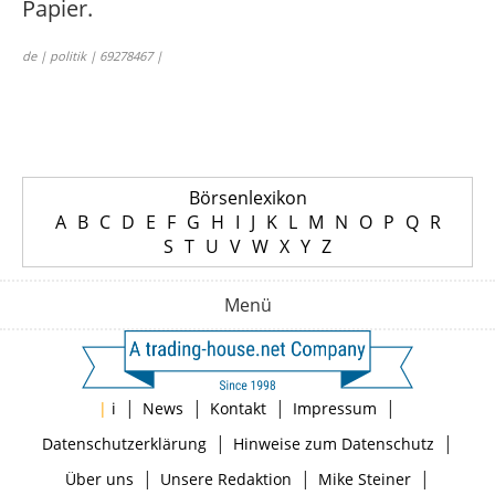
Papier.
de | politik | 69278467 |
Börsenlexikon
A
B
C
D
E
F
G
H
I
J
K
L
M
N
O
P
Q
R
S
T
U
V
W
X
Y
Z
Menü
|
|
|
|
|
i
News
Kontakt
Impressum
|
|
Datenschutzerklärung
Hinweise zum Datenschutz
|
|
|
Über uns
Unsere Redaktion
Mike Steiner