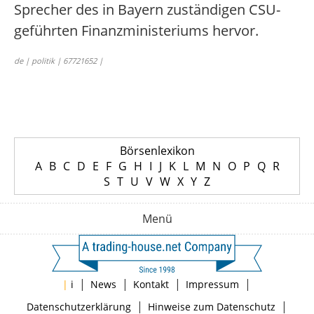
Sprecher des in Bayern zuständigen CSU-
geführten Finanzministeriums hervor.
de | politik | 67721652 |
Börsenlexikon
A
B
C
D
E
F
G
H
I
J
K
L
M
N
O
P
Q
R
S
T
U
V
W
X
Y
Z
Menü
|
|
|
|
|
i
News
Kontakt
Impressum
|
|
Datenschutzerklärung
Hinweise zum Datenschutz