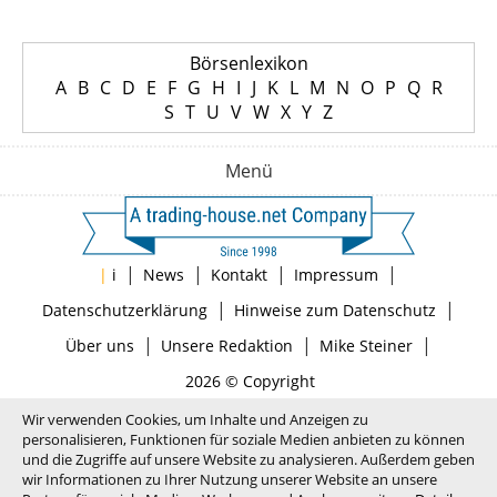
Börsenlexikon
A
B
C
D
E
F
G
H
I
J
K
L
M
N
O
P
Q
R
S
T
U
V
W
X
Y
Z
Menü
|
|
|
|
|
i
News
Kontakt
Impressum
|
|
Datenschutzerklärung
Hinweise zum Datenschutz
|
|
|
Über uns
Unsere Redaktion
Mike Steiner
2026 © Copyright
Wir verwenden Cookies, um Inhalte und Anzeigen zu
personalisieren, Funktionen für soziale Medien anbieten zu können
und die Zugriffe auf unsere Website zu analysieren. Außerdem geben
wir Informationen zu Ihrer Nutzung unserer Website an unsere