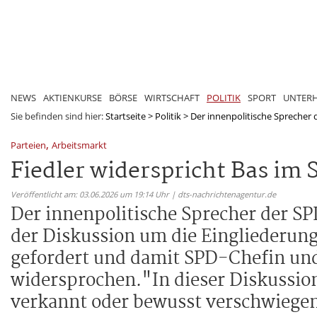
NEWS
AKTIENKURSE
BÖRSE
WIRTSCHAFT
POLITIK
SPORT
UNTER
Sie befinden sind hier:
Startseite
>
Politik
>
Der innenpolitische Sprecher 
,
Parteien
Arbeitsmarkt
Fiedler widerspricht Bas im
Veröffentlicht am: 03.06.2026 um 19:14 Uhr | dts-nachrichtenagentur.de
Der innenpolitische Sprecher der SP
der Diskussion um die Eingliederun
gefordert und damit SPD-Chefin und
widersprochen."In dieser Diskussi
verkannt oder bewusst verschwiegen