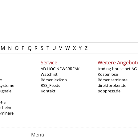
M
N
O
P
Q
R
S
T
U
V
W
X
Y
Z
Service
Weitere Angebot
AD HOC NEWSBREAK
trading-house.net AG
Watchlist
Kostenlose
e
Börsenlexikon
Börsenseminare
systeme
RSS_Feeds
direktbroker.de
ignale
Kontakt
poppress.de
te &
scheine
eminare
Menü