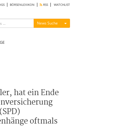
OGS
BÖRSENLEXIKON
RSS
WATCHLIST
Menü ein-/ausblenden
News Suche
GE
er, hat ein Ende
enversicherung
 (SPD)
enhänge oftmals