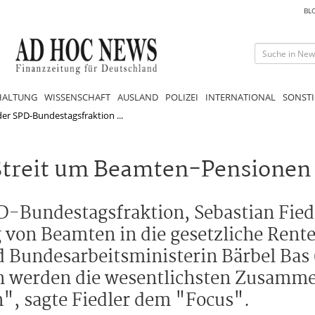
BL
HALTUNG
WISSENSCHAFT
AUSLAND
POLIZEI
INTERNATIONAL
SONSTI
der SPD-Bundestagsfraktion ...
 Streit um Beamten-Pensionen
D-Bundestagsfraktion, Sebastian Fiedl
g von Beamten in die gesetzliche Rent
 Bundesarbeitsministerin Bärbel Bas
on werden die wesentlichsten Zusamm
", sagte Fiedler dem "Focus".