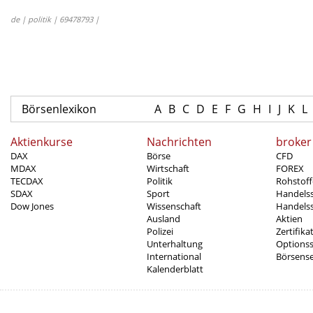
de | politik | 69478793 |
Börsenlexikon
A
B
C
D
E
F
G
H
I
J
K
L
Aktienkurse
Nachrichten
broker
DAX
Börse
CFD
MDAX
Wirtschaft
FOREX
TECDAX
Politik
Rohstoff
SDAX
Sport
Handels
Dow Jones
Wissenschaft
Handelss
Ausland
Aktien
Polizei
Zertifika
Unterhaltung
Options
International
Börsens
Kalenderblatt