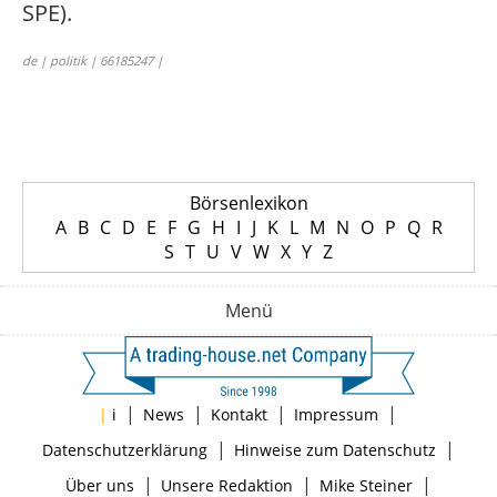
SPE).
de | politik | 66185247 |
Börsenlexikon
A
B
C
D
E
F
G
H
I
J
K
L
M
N
O
P
Q
R
S
T
U
V
W
X
Y
Z
Menü
|
|
|
|
|
i
News
Kontakt
Impressum
|
|
Datenschutzerklärung
Hinweise zum Datenschutz
|
|
|
Über uns
Unsere Redaktion
Mike Steiner