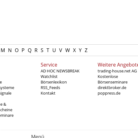
M
N
O
P
Q
R
S
T
U
V
W
X
Y
Z
Service
Weitere Angebot
AD HOC NEWSBREAK
trading-house.net AG
Watchlist
Kostenlose
e
Börsenlexikon
Börsenseminare
systeme
RSS_Feeds
direktbroker.de
ignale
Kontakt
poppress.de
te &
scheine
eminare
Menü