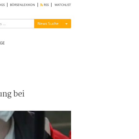
OGS
BÖRSENLEXIKON
RSS
WATCHLIST
Menü ein-/ausblenden
News Suche
GE
ung bei