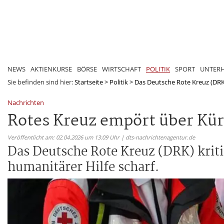
NEWS
AKTIENKURSE
BÖRSE
WIRTSCHAFT
POLITIK
SPORT
UNTER
Sie befinden sind hier:
Startseite
>
Politik
>
Das Deutsche Rote Kreuz (DRK) 
Nachrichten
Rotes Kreuz empört über Kür
Veröffentlicht am: 02.04.2026 um 13:09 Uhr | dts-nachrichtenagentur.de
Das Deutsche Rote Kreuz (DRK) kriti
humanitärer Hilfe scharf.