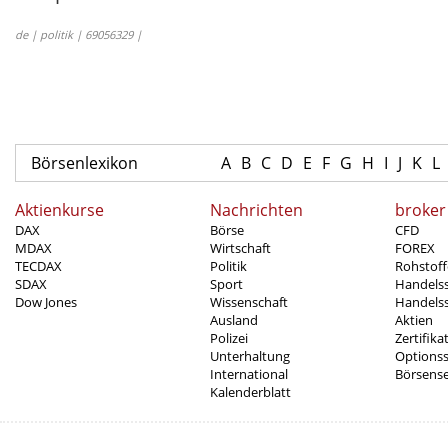
de | politik | 69056329 |
Börsenlexikon
A
B
C
D
E
F
G
H
I
J
K
L
Aktienkurse
Nachrichten
broker
DAX
Börse
CFD
MDAX
Wirtschaft
FOREX
TECDAX
Politik
Rohstoff
SDAX
Sport
Handels
Dow Jones
Wissenschaft
Handelss
Ausland
Aktien
Polizei
Zertifika
Unterhaltung
Options
International
Börsens
Kalenderblatt