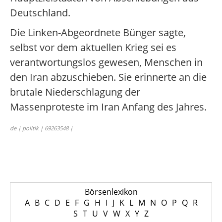
Deutschland.
Die Linken-Abgeordnete Bünger sagte,
selbst vor dem aktuellen Krieg sei es
verantwortungslos gewesen, Menschen in
den Iran abzuschieben. Sie erinnerte an die
brutale Niederschlagung der
Massenproteste im Iran Anfang des Jahres.
de | politik | 69263548 |
Börsenlexikon
A
B
C
D
E
F
G
H
I
J
K
L
M
N
O
P
Q
R
S
T
U
V
W
X
Y
Z