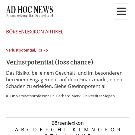
BÖRSENLEXIKON ARTIKEL
,
Verlustpotential
Risiko
Verlustpotential (loss chance)
Das Risiko, bei einem Geschäft, und im besonderen
bei einem Engagement auf dem Finanzmarkt, einen
Schaden zu erleiden. Siehe Gewinnpotential.
© Universitätsprofessor Dr. Gerhard Merk, Universität Siegen
Börsenlexikon
A
B
C
D
E
F
G
H
I
J
K
L
M
N
O
P
Q
R