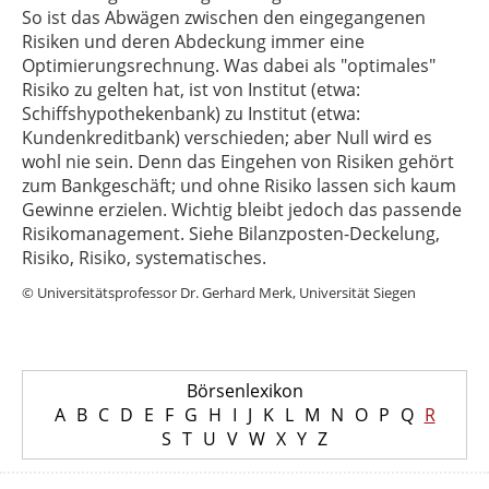
So ist das Abwägen zwischen den eingegangenen
Risiken und deren Abdeckung immer eine
Optimierungsrechnung. Was dabei als "optimales"
Risiko zu gelten hat, ist von Institut (etwa:
Schiffshypothekenbank) zu Institut (etwa:
Kundenkreditbank) verschieden; aber Null wird es
wohl nie sein. Denn das Eingehen von Risiken gehört
zum Bankgeschäft; und ohne Risiko lassen sich kaum
Gewinne erzielen. Wichtig bleibt jedoch das passende
Risikomanagement. Siehe Bilanzposten-Deckelung,
Risiko, Risiko, systematisches.
© Universitätsprofessor Dr. Gerhard Merk, Universität Siegen
Börsenlexikon
A
B
C
D
E
F
G
H
I
J
K
L
M
N
O
P
Q
R
S
T
U
V
W
X
Y
Z