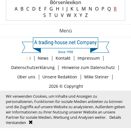
Börsenlexikon
A
B
C
D
E
F
G
H
I
J
K
L
M
N
O
P
Q
R
S
T
U
V
W
X
Y
Z
Menü
|
|
|
|
|
i
News
Kontakt
Impressum
|
|
Datenschutzerklärung
Hinweise zum Datenschutz
|
|
|
Über uns
Unsere Redaktion
Mike Steiner
2026 © Copyright
Wir verwenden Cookies, um Inhalte und Anzeigen zu
personalisieren, Funktionen für soziale Medien anbieten zu können
und die Zugriffe auf unsere Website zu analysieren. Außerdem geben
wir Informationen zu Ihrer Nutzung unserer Website an unsere
Partner für soziale Medien, Werbung und Analysen weiter.
Details
Verstanden