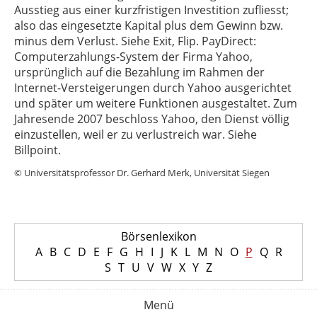
Ausstieg aus einer kurzfristigen Investition zufliesst;
also das eingesetzte Kapital plus dem Gewinn bzw.
minus dem Verlust. Siehe Exit, Flip. PayDirect:
Computerzahlungs-System der Firma Yahoo,
ursprünglich auf die Bezahlung im Rahmen der
Internet-Versteigerungen durch Yahoo ausgerichtet
und später um weitere Funktionen ausgestaltet. Zum
Jahresende 2007 beschloss Yahoo, den Dienst völlig
einzustellen, weil er zu verlustreich war. Siehe
Billpoint.
© Universitätsprofessor Dr. Gerhard Merk, Universität Siegen
Börsenlexikon
A
B
C
D
E
F
G
H
I
J
K
L
M
N
O
P
Q
R
S
T
U
V
W
X
Y
Z
Menü