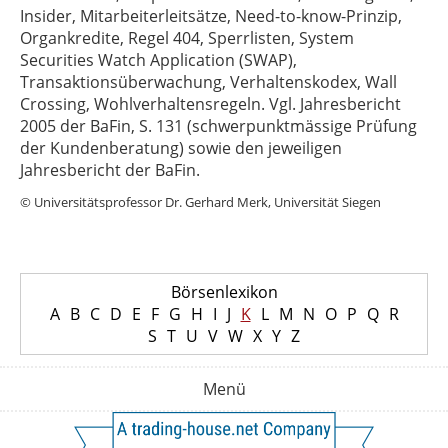
Insider, Mitarbeiterleitsätze, Need-to-know-Prinzip,
Organkredite, Regel 404, Sperrlisten, System
Securities Watch Application (SWAP),
Transaktionsüberwachung, Verhaltenskodex, Wall
Crossing, Wohlverhaltensregeln. Vgl. Jahresbericht
2005 der BaFin, S. 131 (schwerpunktmässige Prüfung
der Kundenberatung) sowie den jeweiligen
Jahresbericht der BaFin.
© Universitätsprofessor Dr. Gerhard Merk, Universität Siegen
Börsenlexikon
A
B
C
D
E
F
G
H
I
J
K
L
M
N
O
P
Q
R
S
T
U
V
W
X
Y
Z
Menü