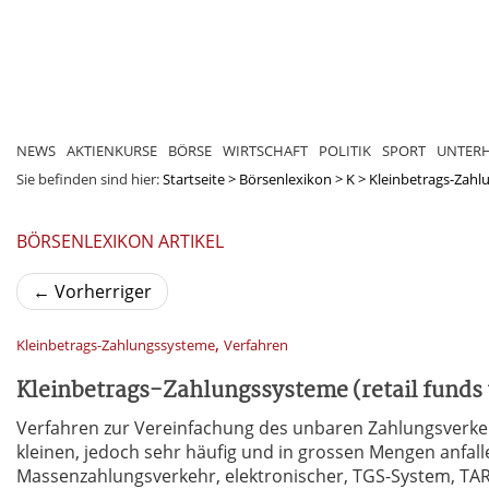
NEWS
AKTIENKURSE
BÖRSE
WIRTSCHAFT
POLITIK
SPORT
UNTER
Sie befinden sind hier:
Startseite
>
Börsenlexikon
>
K
>
Kleinbetrags-Zahlun
BÖRSENLEXIKON ARTIKEL
←
Vorherriger
,
Kleinbetrags-Zahlungssysteme
Verfahren
Kleinbetrags-Zahlungssysteme (retail funds 
Verfahren zur Vereinfachung des unbaren Zahlungsverke
kleinen, jedoch sehr häufig und in grossen Mengen anfal
Massenzahlungsverkehr, elektronischer, TGS-System, TAR