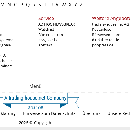
M
N
O
P
Q
R
S
T
U
V
W
X
Y
Z
Service
Weitere Angebot
AD HOC NEWSBREAK
trading-house.net AG
Watchlist
Kostenlose
e
Börsenlexikon
Börsenseminare
systeme
RSS_Feeds
direktbroker.de
ignale
Kontakt
poppress.de
te &
scheine
eminare
Menü
|
|
|
rklärung
Hinweise zum Datenschutz
Über uns
Unsere Red
2026 © Copyright