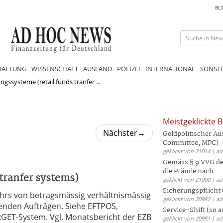
BL
HALTUNG
WISSENSCHAFT
AUSLAND
POLIZEI
INTERNATIONAL
SONSTI
gssysteme (retail funds tranfer ...
Meistgeklickte B
Nächster
→
Geldpolitischer Au
Committee, MPC)
geklickt von 21014 | a
Gemäss § 9 VVG der
die Prämie nach ...
tranfer systems)
geklickt von 21000 | a
Sicherungspflicht 
hrs von betragsmässig verhältnismässig
geklickt von 20982 | a
lenden Aufträgen. Siehe EFTPOS,
Service-Shift (so 
GET-System. Vgl. Monatsbericht der EZB
geklickt von 20981 | a