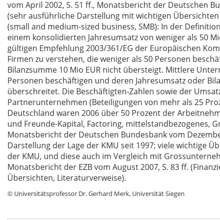
vom April 2002, S. 51 ff., Monatsbericht der Deutschen B
(sehr ausführliche Darstellung mit wichtigen Übersicht
(small and medium-sized business, SMB): In der Definitio
einem konsolidierten Jahresumsatz von weniger als 50 Mio
gültigen Empfehlung 2003/361/EG der Europäischen Kom
Firmen zu verstehen, die weniger als 50 Personen besch
Bilanzsumme 10 Mio EUR nicht übersteigt. Mittlere Unter
Personen beschäftigen und deren Jahresumsatz oder Bi
überschreitet. Die Beschäftigten-Zahlen sowie der Um
Partnerunternehmen (Beteiligungen von mehr als 25 Proze
Deutschland waren 2006 über 50 Prozent der Arbeitnehme
und Freunde-Kapital, Factoring, mittelstandbezogenes, Gr
Monatsbericht der Deutschen Bundesbank vom Dezember 20
Darstellung der Lage der KMU seit 1997; viele wichtige Ü
der KMU, und diese auch im Vergleich mit Grossunternehm
Monatsbericht der EZB vom August 2007, S. 83 ff. (Finan
Übersichten, Literaturverweise).
© Universitätsprofessor Dr. Gerhard Merk, Universität Siegen