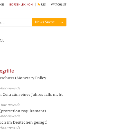
OGS
BÖRSENLEXIKON
RSS
WATCHLIST
Menü ein-/ausblenden
News Suche
GE
egriffe
sschuss (Monetary Policy
d-hoc-news.de
 Zeitraum eines Jahres falls nicht
d-hoc-news.de
(protection requirement)
d-hoc-news.de
auch im Deutschen gesagt)
d-hoc-news.de