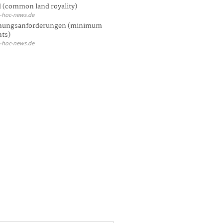
 (common land royality)
d-hoc-news.de
hungsanforderungen (minimum
nts)
d-hoc-news.de