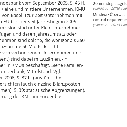
undesbank vom September 2005, S. 45 ff.
Gemeindeplatzgeld
en Kleine und mittlere Unternehmen, KMU
geklickt von 20769 | a
Mindest-Überwac
n von Basel-II zur Zeit Unternehmen mit
control requireme
 EUR. In der seit Jahresbeginn 2005
geklickt von 20763 | a
mission sind unter Kleinunternehmen
äftigen und deren Jahresumsatz oder
nehmen sind solche, die weniger als 250
lanzsumme 50 Mio EUR nicht
satz von verbundenen Unternehmen und
nt) sind dabei mitzuzählen. -In
r in KMUs beschäftigt. Siehe Familien-
ünderbank, Mittelstand. Vgl.
06, S. 37 ff. (ausführliche
bersichten [auch einzelne Bilanzposten
en], S. 39: statistische Abgrenzungen),
zierung der KMU im Eurogebiet;