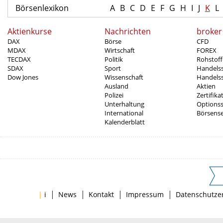
Börsenlexikon
A
B
C
D
E
F
G
H
I
J
K
L
Aktienkurse
Nachrichten
broker
DAX
Börse
CFD
MDAX
Wirtschaft
FOREX
TECDAX
Politik
Rohstoff
SDAX
Sport
Handels
Dow Jones
Wissenschaft
Handelss
Ausland
Aktien
Polizei
Zertifika
Unterhaltung
Options
International
Börsens
Kalenderblatt
|
|
|
|
|
i
News
Kontakt
Impressum
Datenschutze