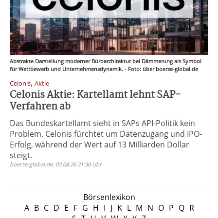
Abstrakte Darstellung moderner Büroarchitektur bei Dämmerung als Symbol
für Wettbewerb und Unternehmensdynamik. - Foto: über boerse-global.de
,
Celonis
Aktie
Celonis Aktie: Kartellamt lehnt SAP-
Verfahren ab
Das Bundeskartellamt sieht in SAPs API-Politik kein
Problem. Celonis fürchtet um Datenzugang und IPO-
Erfolg, während der Wert auf 13 Milliarden Dollar
steigt.
boerse-global.de, 03.08.26 21:30 Uhr
Börsenlexikon
A
B
C
D
E
F
G
H
I
J
K
L
M
N
O
P
Q
R