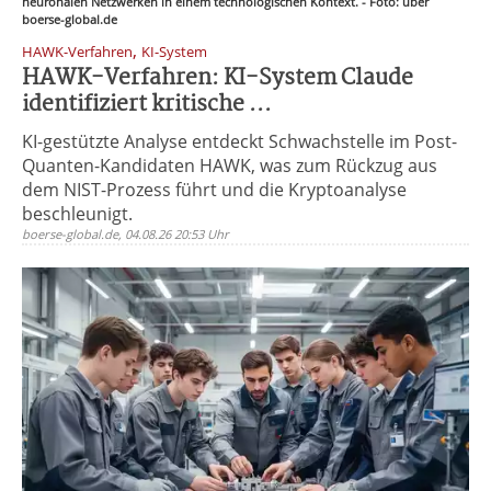
neuronalen Netzwerken in einem technologischen Kontext. - Foto: über
boerse-global.de
,
HAWK-Verfahren
KI-System
HAWK-Verfahren: KI-System Claude
identifiziert kritische ...
KI-gestützte Analyse entdeckt Schwachstelle im Post-
Quanten-Kandidaten HAWK, was zum Rückzug aus
dem NIST-Prozess führt und die Kryptoanalyse
beschleunigt.
boerse-global.de, 04.08.26 20:53 Uhr