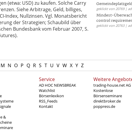
n (etwa: USD) zu kaufen. Solche Carry
Gemeindeplatzgeld
enzen. Siehe Arbitrage, Geld, billiges,
geklickt von 20769 | a
Mindest-Überwac
-Index, Nullzinsen. Vgl. Monatsbericht
control requireme
terung der Strategien; Schaubild über
geklickt von 20763 | a
utschen Bundesbank vom Februar 2007, S.
utures).
M
N
O
P
Q
R
S
T
U
V
W
X
Y
Z
Service
Weitere Angebot
AD HOC NEWSBREAK
trading-house.net AG
Watchlist
Kostenlose
e
Börsenlexikon
Börsenseminare
systeme
RSS_Feeds
direktbroker.de
ignale
Kontakt
poppress.de
te &
scheine
eminare