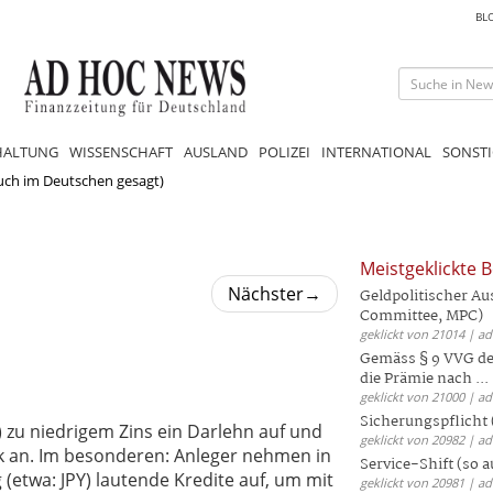
BL
HALTUNG
WISSENSCHAFT
AUSLAND
POLIZEI
INTERNATIONAL
SONSTI
auch im Deutschen gesagt)
Meistgeklickte B
Nächster
→
Geldpolitischer Au
Committee, MPC)
geklickt von 21014 | a
Gemäss § 9 VVG der
die Prämie nach ...
geklickt von 21000 | a
Sicherungspflicht 
 zu niedrigem Zins ein Darlehn auf und
geklickt von 20982 | a
k an. Im besonderen: Anleger nehmen in
Service-Shift (so 
(etwa: JPY) lautende Kredite auf, um mit
geklickt von 20981 | a