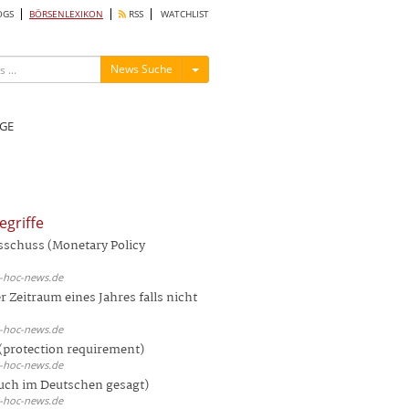
OGS
BÖRSENLEXIKON
RSS
WATCHLIST
Menü ein-/ausblenden
News Suche
GE
egriffe
sschuss (Monetary Policy
d-hoc-news.de
 Zeitraum eines Jahres falls nicht
d-hoc-news.de
(protection requirement)
d-hoc-news.de
auch im Deutschen gesagt)
d-hoc-news.de