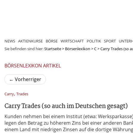
NEWS
AKTIENKURSE
BÖRSE
WIRTSCHAFT
POLITIK
SPORT
UNTER
Sie befinden sind hier:
Startseite
>
Börsenlexikon
>
C
>
Carry Trades (so 
BÖRSENLEXIKON ARTIKEL
←
Vorherriger
,
Carry
Trades
Carry Trades (so auch im Deutschen gesagt)
Kunden nehmen bei einem Institut (etwa: Werksparkasse)
legen den Betrag zu höherem Zins bei einer anderen Ban
einem Land mit niedrigen Zinsen auf die dortige Währung 