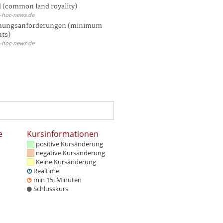
 (common land royality)
d-hoc-news.de
hungsanforderungen (minimum
nts)
d-hoc-news.de
e
Kursinformationen
positive Kursänderung
negative Kursänderung
Keine Kursänderung
Realtime
min 15. Minuten
Schlusskurs