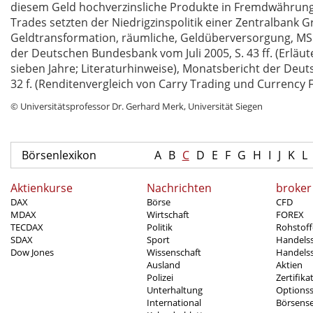
diesem Geld hochverzinsliche Produkte in Fremdwährunge
Trades setzten der Niedrigzinspolitik einer Zentralbank Gr
Geldtransformation, räumliche, Geldüberversorgung, MSCI
der Deutschen Bundesbank vom Juli 2005, S. 43 ff. (Erläu
sieben Jahre; Literaturhinweise), Monatsbericht der De
32 f. (Renditenvergleich von Carry Trading und Currency F
© Universitätsprofessor Dr. Gerhard Merk, Universität Siegen
Börsenlexikon
A
B
C
D
E
F
G
H
I
J
K
L
Aktienkurse
Nachrichten
broker
DAX
Börse
CFD
MDAX
Wirtschaft
FOREX
TECDAX
Politik
Rohstoff
SDAX
Sport
Handels
Dow Jones
Wissenschaft
Handelss
Ausland
Aktien
Polizei
Zertifika
Unterhaltung
Options
International
Börsens