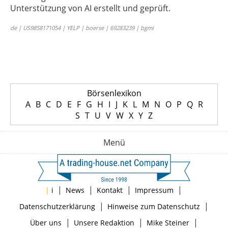
Unterstützung von AI erstellt und geprüft.
de | US9858171054 | YELP | boerse | 69283239 | bgmi
Börsenlexikon
A
B
C
D
E
F
G
H
I
J
K
L
M
N
O
P
Q
R
S
T
U
V
W
X
Y
Z
Menü
|
|
|
|
|
i
News
Kontakt
Impressum
|
|
Datenschutzerklärung
Hinweise zum Datenschutz
|
|
|
Über uns
Unsere Redaktion
Mike Steiner