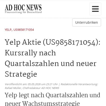
Unterrubriken
,
YELP
US9858171054
Yelp Aktie (US9858171054):
Kursrally nach
Quartalszahlen und neuer
Strategie
Veröffentlicht am: 05.05.2026 um 23:21 Uhr | Redaktionelle Verantwortung:
Rafael Müller,
Chefredakteur AD HOC NEWS
Yelp legt nach Quartalszahlen und
neuer Wachstumsstrategie