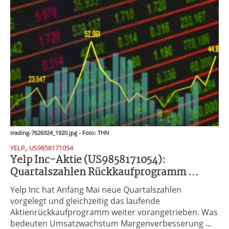
trading-7626924_1920.jpg - Foto: THN
,
YELP
US9858171054
Yelp Inc-Aktie (US9858171054):
Quartalszahlen Rückkaufprogramm ...
Yelp Inc hat Anfang Mai neue Quartalszahlen
vorgelegt und gleichzeitig das laufende
Aktienrückkaufprogramm weiter vorangetrieben. Was
bedeuten Umsatzwachstum Margenverbesserung ...