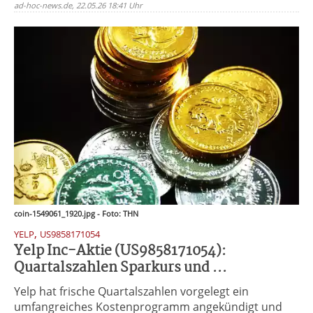
ad-hoc-news.de, 22.05.26 18:41 Uhr
coin-1549061_1920.jpg - Foto: THN
,
YELP
US9858171054
Yelp Inc-Aktie (US9858171054):
Quartalszahlen Sparkurs und ...
Yelp hat frische Quartalszahlen vorgelegt ein
umfangreiches Kostenprogramm angekündigt und