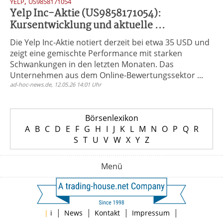
,
YELP
US9858171054
Yelp Inc-Aktie (US9858171054):
Kursentwicklung und aktuelle ...
Die Yelp Inc-Aktie notiert derzeit bei etwa 35 USD und
zeigt eine gemischte Performance mit starken
Schwankungen in den letzten Monaten. Das
Unternehmen aus dem Online-Bewertungssektor ...
ad-hoc-news.de, 12.05.26 14:01 Uhr
Börsenlexikon
A
B
C
D
E
F
G
H
I
J
K
L
M
N
O
P
Q
R
S
T
U
V
W
X
Y
Z
Menü
|
|
|
|
|
i
News
Kontakt
Impressum