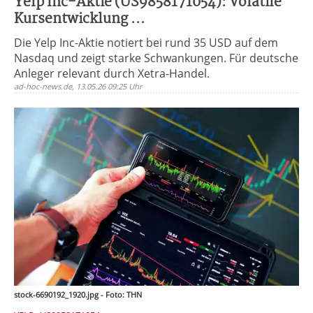
Yelp Inc-Aktie (US9858171054): Volatile
Kursentwicklung ...
Die Yelp Inc-Aktie notiert bei rund 35 USD auf dem
Nasdaq und zeigt starke Schwankungen. Für deutsche
Anleger relevant durch Xetra-Handel.
ad-hoc-news.de, 13.05.26 09:25 Uhr
stock-6690192_1920.jpg - Foto: THN