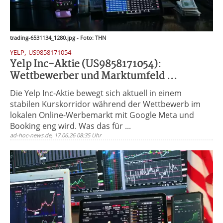
trading-6531134_1280.jpg - Foto: THN
,
YELP
US9858171054
Yelp Inc-Aktie (US9858171054):
Wettbewerber und Marktumfeld ...
Die Yelp Inc-Aktie bewegt sich aktuell in einem
stabilen Kurskorridor während der Wettbewerb im
lokalen Online-Werbemarkt mit Google Meta und
Booking eng wird. Was das für ...
ad-hoc-news.de, 17.06.26 08:35 Uhr