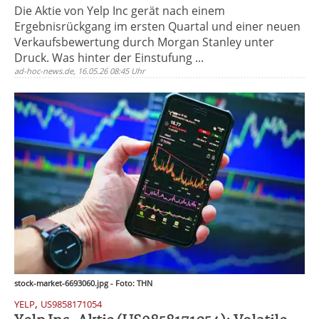
Die Aktie von Yelp Inc gerät nach einem
Ergebnisrückgang im ersten Quartal und einer neuen
Verkaufsbewertung durch Morgan Stanley unter
Druck. Was hinter der Einstufung ...
ad-hoc-news.de, 16.05.26 08:45 Uhr
stock-market-6693060.jpg - Foto: THN
,
YELP
US9858171054