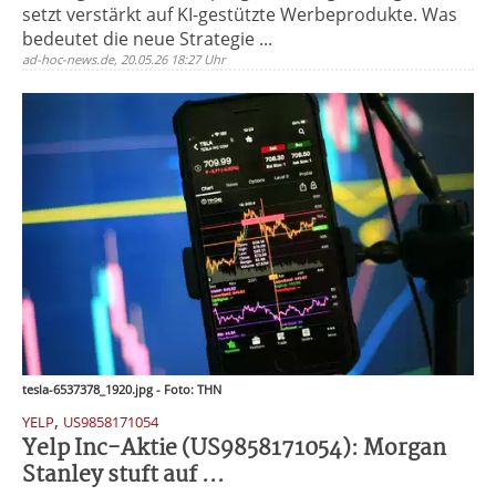
setzt verstärkt auf KI-gestützte Werbeprodukte. Was
bedeutet die neue Strategie ...
ad-hoc-news.de, 20.05.26 18:27 Uhr
tesla-6537378_1920.jpg - Foto: THN
,
YELP
US9858171054
Yelp Inc-Aktie (US9858171054): Morgan
Stanley stuft auf ...