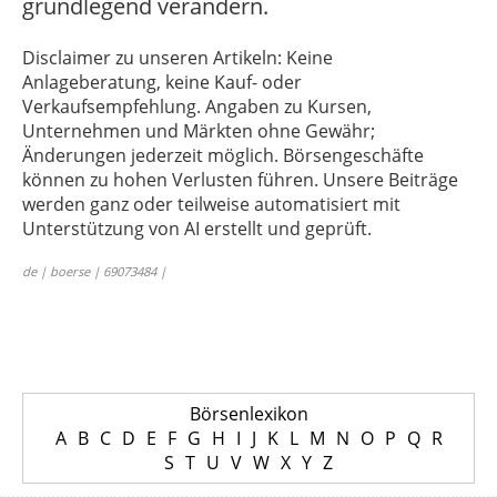
grundlegend verändern.
Disclaimer zu unseren Artikeln: Keine
Anlageberatung, keine Kauf- oder
Verkaufsempfehlung. Angaben zu Kursen,
Unternehmen und Märkten ohne Gewähr;
Änderungen jederzeit möglich. Börsengeschäfte
können zu hohen Verlusten führen. Unsere Beiträge
werden ganz oder teilweise automatisiert mit
Unterstützung von AI erstellt und geprüft.
de | boerse | 69073484 |
Börsenlexikon
A
B
C
D
E
F
G
H
I
J
K
L
M
N
O
P
Q
R
S
T
U
V
W
X
Y
Z