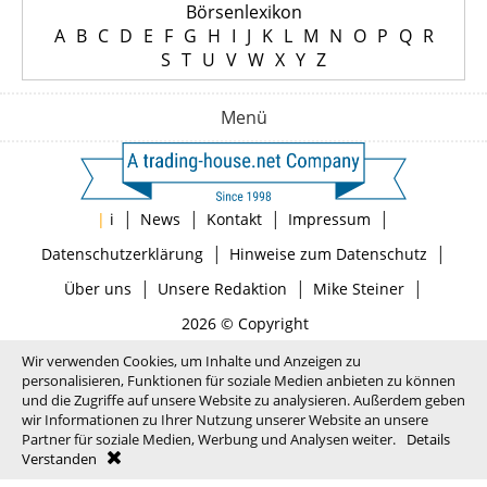
Börsenlexikon
A
B
C
D
E
F
G
H
I
J
K
L
M
N
O
P
Q
R
S
T
U
V
W
X
Y
Z
Menü
|
|
|
|
|
i
News
Kontakt
Impressum
|
|
Datenschutzerklärung
Hinweise zum Datenschutz
|
|
|
Über uns
Unsere Redaktion
Mike Steiner
2026 © Copyright
Wir verwenden Cookies, um Inhalte und Anzeigen zu
personalisieren, Funktionen für soziale Medien anbieten zu können
und die Zugriffe auf unsere Website zu analysieren. Außerdem geben
wir Informationen zu Ihrer Nutzung unserer Website an unsere
Partner für soziale Medien, Werbung und Analysen weiter.
Details
Verstanden