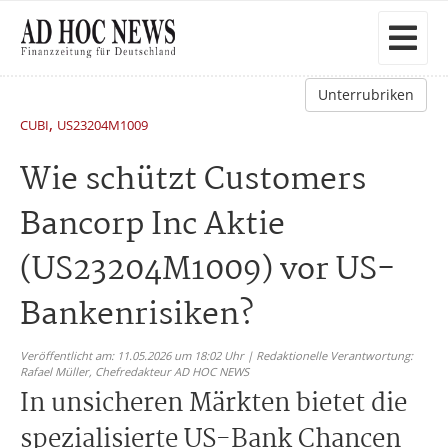
Unterrubriken
,
CUBI
US23204M1009
Wie schützt Customers
Bancorp Inc Aktie
(US23204M1009) vor US-
Bankenrisiken?
Veröffentlicht am: 11.05.2026 um 18:02 Uhr | Redaktionelle Verantwortung:
Rafael Müller,
Chefredakteur AD HOC NEWS
In unsicheren Märkten bietet die
spezialisierte US-Bank Chancen